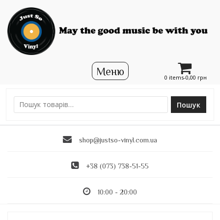
0 items-
0,00
грн
Пошук
Ш
у
к
shop@justso-vinyl.com.ua
а
т
и
+38 (073) 738-51-55
:
10:00 - 20:00