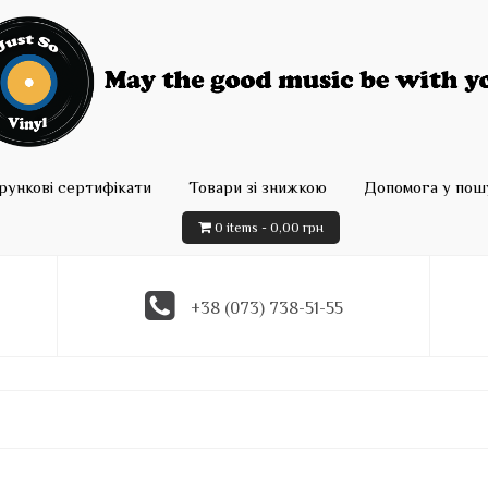
рункові сертифікати
Товари зі знижкою
Допомога у пошу
0 items -
0,00
грн
+38 (073) 738-51-55