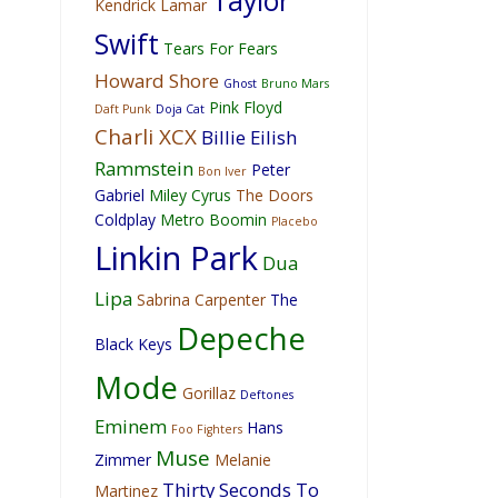
Taylor
Kendrick Lamar
Swift
Tears For Fears
Howard Shore
Ghost
Bruno Mars
Pink Floyd
Daft Punk
Doja Cat
Charli XCX
Billie Eilish
Rammstein
Peter
Bon Iver
Gabriel
Miley Cyrus
The Doors
Coldplay
Metro Boomin
Placebo
Linkin Park
Dua
Lipa
Sabrina Carpenter
The
Depeche
Black Keys
Mode
Gorillaz
Deftones
Eminem
Hans
Foo Fighters
Muse
Zimmer
Melanie
Thirty Seconds To
Martinez