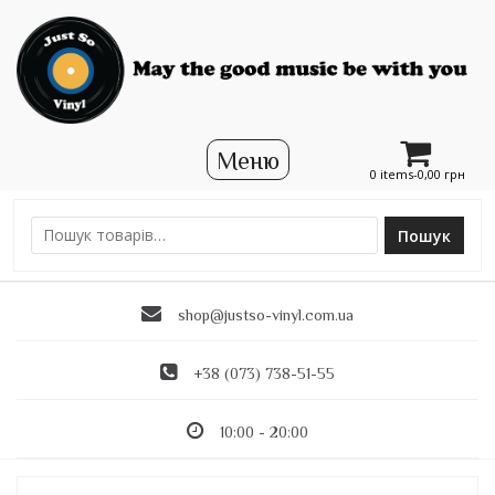
0 items-
0,00
грн
Пошук
Ш
у
к
shop@justso-vinyl.com.ua
а
т
и
+38 (073) 738-51-55
:
10:00 - 20:00