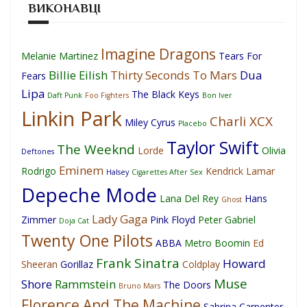
ВИКОНАВЦІ
Imagine Dragons
Melanie Martinez
Tears For
Billie Eilish
Thirty Seconds To Mars
Dua
Fears
Lipa
The Black Keys
Daft Punk
Foo Fighters
Bon Iver
Linkin Park
Charli XCX
Miley Cyrus
Placebo
Taylor Swift
The Weeknd
Lorde
Olivia
Deftones
Eminem
Rodrigo
Kendrick Lamar
Halsey
Cigarettes After Sex
Depeche Mode
Lana Del Rey
Hans
Ghost
Lady Gaga
Zimmer
Pink Floyd
Peter Gabriel
Doja Cat
Twenty One Pilots
ABBA
Metro Boomin
Ed
Frank Sinatra
Howard
Sheeran
Gorillaz
Coldplay
Muse
Shore
Rammstein
The Doors
Bruno Mars
Florence And The Machine
Sabrina Carpenter