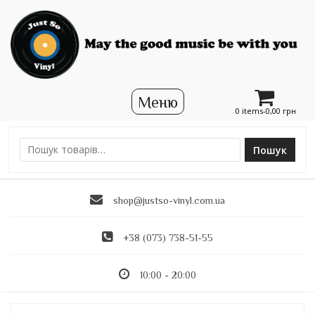
0 items-
0,00
грн
Пошук
Ш
у
к
shop@justso-vinyl.com.ua
а
т
и
+38 (073) 738-51-55
:
10:00 - 20:00