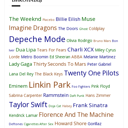
The Weeknd
Muse
Billie Eilish
Placebo
Imagine Dragons
The Doors
Coldplay
Ghost
Depeche Mode
Olivia Rodrigo
Bruno Mars
Bon
Charli XCX
Dua Lipa
Tears For Fears
Miley Cyrus
Iver
Lorde
Metro Boomin
Ed Sheeran
ABBA
Melanie Martinez
Lady Gaga
Thirty Seconds To Mars
Peter Gabriel
Twenty One Pilots
Lana Del Rey
The Black Keys
Linkin Park
Eminem
Pink Floyd
Foo Fighters
Rammstein
Sabrina Carpenter
Hans Zimmer
Daft Punk
Taylor Swift
Frank Sinatra
Doja Cat
Halsey
Florence And The Machine
Kendrick Lamar
Howard Shore
Gorillaz
Deftones
Cigarettes After Sex