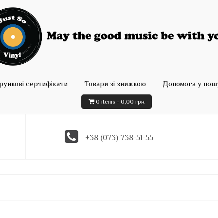
рункові сертифікати
Товари зі знижкою
Допомога у пошу
0 items -
0,00
грн
+38 (073) 738-51-55