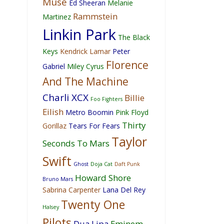
Muse
Ed Sheeran
Melanie
Rammstein
Martinez
Linkin Park
The Black
Keys
Kendrick Lamar
Peter
Florence
Gabriel
Miley Cyrus
And The Machine
Charli XCX
Billie
Foo Fighters
Eilish
Metro Boomin
Pink Floyd
Thirty
Gorillaz
Tears For Fears
Taylor
Seconds To Mars
Swift
Ghost
Doja Cat
Daft Punk
Howard Shore
Bruno Mars
Sabrina Carpenter
Lana Del Rey
Twenty One
Halsey
Pilots
Dua Lipa
Eminem