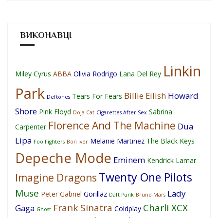
ВИКОНАВЦІ
Linkin
Miley Cyrus
ABBA
Olivia Rodrigo
Lana Del Rey
Park
Billie Eilish
Howard
Tears For Fears
Deftones
Shore
Pink Floyd
Sabrina
Doja Cat
Cigarettes After Sex
Florence And The Machine
Dua
Carpenter
Lipa
Melanie Martinez
The Black Keys
Foo Fighters
Bon Iver
Depeche Mode
Eminem
Kendrick Lamar
Twenty One Pilots
Imagine Dragons
Muse
Lady
Peter Gabriel
Gorillaz
Daft Punk
Bruno Mars
Frank Sinatra
Charli XCX
Gaga
Coldplay
Ghost