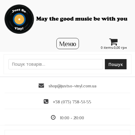
0 items-
0,00
грн
Пошук
Ш
у
к
shop@justso-vinyl.com.ua
а
т
и
+38 (073) 738-51-55
:
10:00 - 20:00