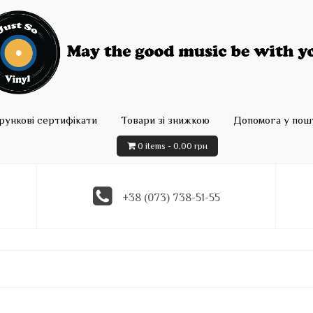
рункові сертифікати
Товари зі знижкою
Допомога у пошу
0 items -
0,00
грн
+38 (073) 738-51-55