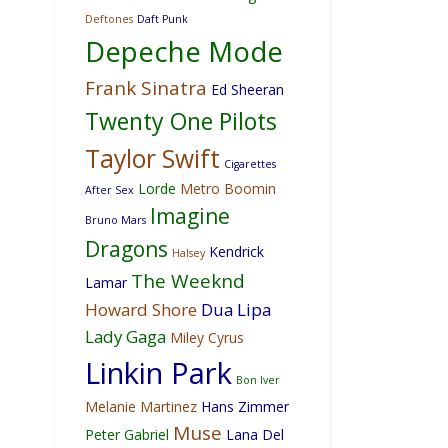
Deftones
Daft Punk
Depeche Mode
Frank Sinatra
Ed Sheeran
Twenty One Pilots
Taylor Swift
Cigarettes
Lorde
Metro Boomin
After Sex
Imagine
Bruno Mars
Dragons
Kendrick
Halsey
The Weeknd
Lamar
Howard Shore
Dua Lipa
Lady Gaga
Miley Cyrus
Linkin Park
Bon Iver
Melanie Martinez
Hans Zimmer
Muse
Peter Gabriel
Lana Del