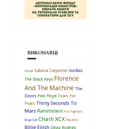
ВИКОНАВЦІ
Sabrina Carpenter
Gorillaz
Ghost
Florence
The Black Keys
And The Machine
The
Doors
Pink Floyd
Tears For
Thirty Seconds To
Fears
Mars
Rammstein
Foo Fighters
Charli XCX
Doja Cat
Placebo
Billie Eilish
Olivia Rodrigo