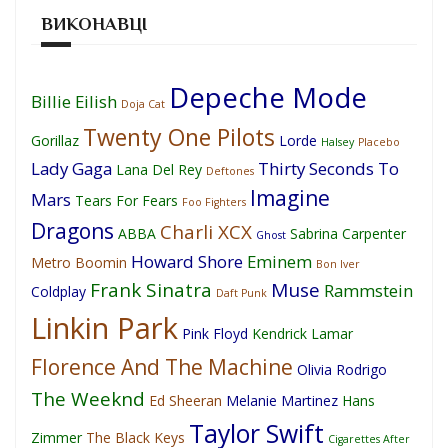
ВИКОНАВЦІ
Depeche Mode
Billie Eilish
Doja Cat
Twenty One Pilots
Gorillaz
Lorde
Halsey
Placebo
Lady Gaga
Thirty Seconds To
Lana Del Rey
Deftones
Imagine
Mars
Tears For Fears
Foo Fighters
Dragons
Charli XCX
ABBA
Sabrina Carpenter
Ghost
Howard Shore
Eminem
Metro Boomin
Bon Iver
Frank Sinatra
Muse
Rammstein
Coldplay
Daft Punk
Linkin Park
Pink Floyd
Kendrick Lamar
Florence And The Machine
Olivia Rodrigo
The Weeknd
Ed Sheeran
Melanie Martinez
Hans
Taylor Swift
Zimmer
The Black Keys
Cigarettes After