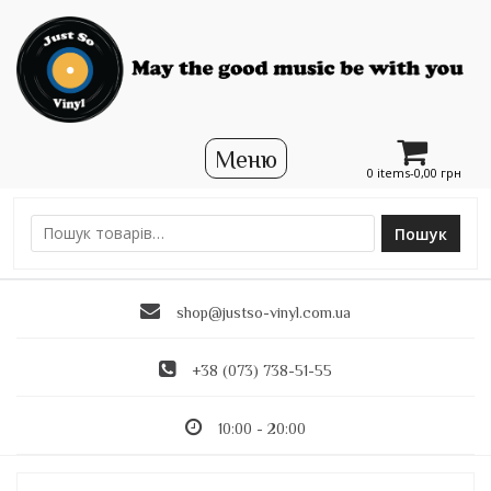
0 items-
0,00
грн
Пошук
Ш
у
к
shop@justso-vinyl.com.ua
а
т
и
+38 (073) 738-51-55
:
10:00 - 20:00