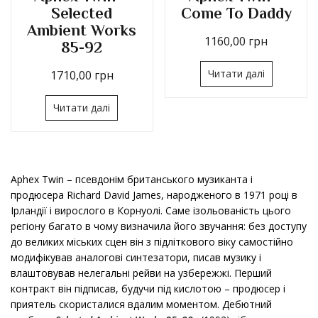
Selected
Come To Daddy
Ambient Works
1160,00
грн
85-92
Читати далі
1710,00
грн
Читати далі
Aphex Twin – псевдонім британського музиканта і
продюсера Richard David James, народженого в 1971 році в
Ірландії і вирослого в Корнуолі. Саме ізольованість цього
регіону багато в чому визначила його звучання: без доступу
до великих міських сцен він з підліткового віку самостійно
модифікував аналогові синтезатори, писав музику і
влаштовував нелегальні рейви на узбережжі. Перший
контракт він підписав, будучи під кислотою – продюсер і
приятель скористалися вдалим моментом. Дебютний