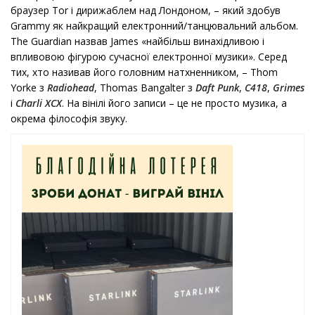
браузер Tor і дирижаблем над Лондоном, – який здобув
Grammy як найкращий електронний/танцювальний альбом.
The Guardian назвав James «найбільш винахідливою і
впливовою фігурою сучасної електронної музики». Серед
тих, хто називав його головним натхненником, – Thom
Yorke з
Radiohead
, Thomas Bangalter з
Daft Punk
,
C418
,
Grimes
і
Charli XCX
. На вінілі його записи – це не просто музика, а
окрема філософія звуку.