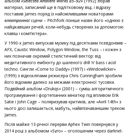
альбом
«Selected Ambient Works 85–92»
(1992) зібрав
матеріал, записаний ще в підлітковому віці, і відразу
поставив James поряд із найсміливішими новаторами
електронної
сцени – Pitchfork пізніше назве його «однією з
найцікавіших речей, коли-небудь створених за допомогою
клавіш і комп’ютера».
У 1990-х James випускав музику під десятками псевдонімів –
AFX, Caustic Window, Polygon Window, the Tuss – і кожен з
них позначав окремий стилістичний вектор: від
медитативного ембієнту до шаленого drill ‘n’ bass і acid
techno. Сингли «Come to Daddy» (1997) і «Windowlicker»
(1999) з відеокліпами режисера Chris Cunningham зробили
його відомим далеко за межами електронної тусовки.
Подвійний альбом «Drukqs» (2001) – суміш алгоритмічного
програмування і фортепіанних мініатюр під впливом Erik
Satie і John Cage – поляризував критиків, але «Avril 14th» з
нього досі залишається, мабуть, найвпізнаванішим треком
James.
Після майже 13-річної перерви Aphex Twin повернувся у
2014 році з альбомом «Syro» – оголошеним через darknet-