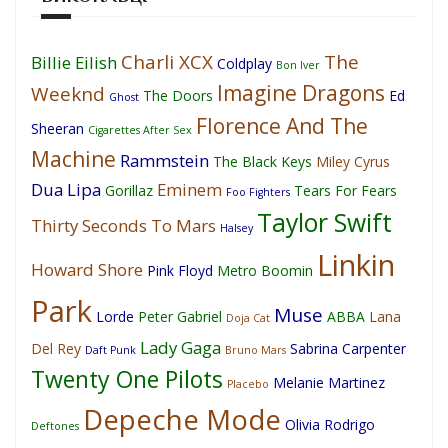
Charli XCX
The
Billie Eilish
Coldplay
Bon Iver
Imagine Dragons
Weeknd
The Doors
Ed
Ghost
Florence And The
Sheeran
Cigarettes After Sex
Machine
Rammstein
The Black Keys
Miley Cyrus
Dua Lipa
Eminem
Gorillaz
Tears For Fears
Foo Fighters
Taylor Swift
Thirty Seconds To Mars
Halsey
Linkin
Howard Shore
Pink Floyd
Metro Boomin
Park
Muse
Lorde
Peter Gabriel
ABBA
Lana
Doja Cat
Lady Gaga
Del Rey
Sabrina Carpenter
Daft Punk
Bruno Mars
Twenty One Pilots
Melanie Martinez
Placebo
Depeche Mode
Olivia Rodrigo
Deftones