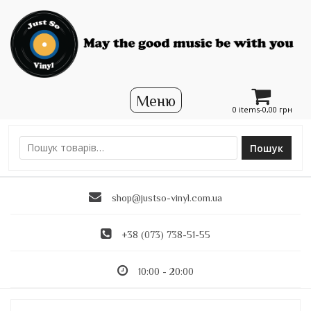
0 items-
0,00
грн
Пошук
Ш
у
к
shop@justso-vinyl.com.ua
а
т
и
+38 (073) 738-51-55
:
10:00 - 20:00