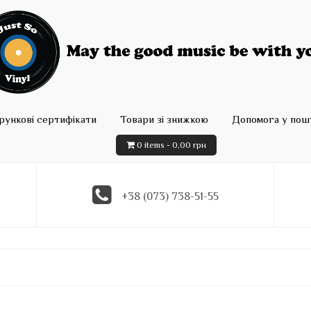
рункові сертифікати
Товари зі знижкою
Допомога у пошу
0 items -
0,00
грн
+38 (073) 738-51-55