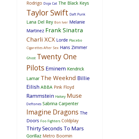
Rodrigo
The Black Keys
Doja Cat
Taylor Swift
Daft Punk
Lana Del Rey
Melanie
Bon Iver
Frank Sinatra
Martinez
Charli XCX
Lorde
Placebo
Hans Zimmer
Cigarettes After Sex
Twenty One
Ghost
Pilots
Eminem
Kendrick
The Weeknd
Billie
Lamar
Eilish
ABBA
Pink Floyd
Muse
Rammstein
Halsey
Sabrina Carpenter
Deftones
Imagine Dragons
The
Doors
Coldplay
Foo Fighters
Thirty Seconds To Mars
Gorillaz
Metro Boomin