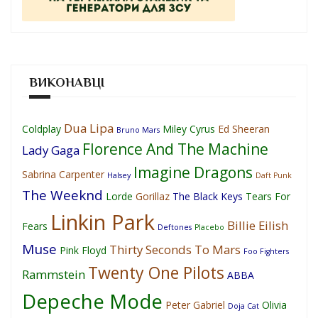
ВИКОНАВЦІ
Dua Lipa
Coldplay
Miley Cyrus
Ed Sheeran
Bruno Mars
Florence And The Machine
Lady Gaga
Imagine Dragons
Sabrina Carpenter
Halsey
Daft Punk
The Weeknd
Lorde
Gorillaz
The Black Keys
Tears For
Linkin Park
Billie Eilish
Fears
Deftones
Placebo
Muse
Thirty Seconds To Mars
Pink Floyd
Foo Fighters
Twenty One Pilots
Rammstein
ABBA
Depeche Mode
Peter Gabriel
Olivia
Doja Cat