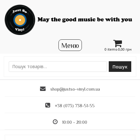
0 items-
0,00
грн
Пошук
Ш
у
к
shop@justso-vinyl.com.ua
а
т
и
+38 (073) 738-51-55
:
10:00 - 20:00