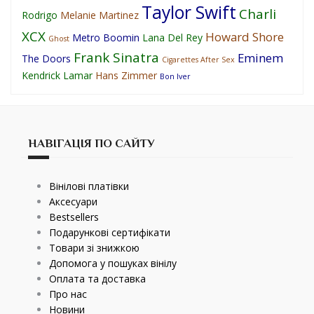
Taylor Swift
Charli
Rodrigo
Melanie Martinez
XCX
Howard Shore
Metro Boomin
Lana Del Rey
Ghost
Frank Sinatra
Eminem
The Doors
Cigarettes After Sex
Kendrick Lamar
Hans Zimmer
Bon Iver
НАВІГАЦІЯ ПО САЙТУ
Вінілові платівки
Аксесуари
Bestsellers
Подарункові сертифікати
Товари зі знижкою
Допомога у пошуках вінілу
Оплата та доставка
Про нас
Новини