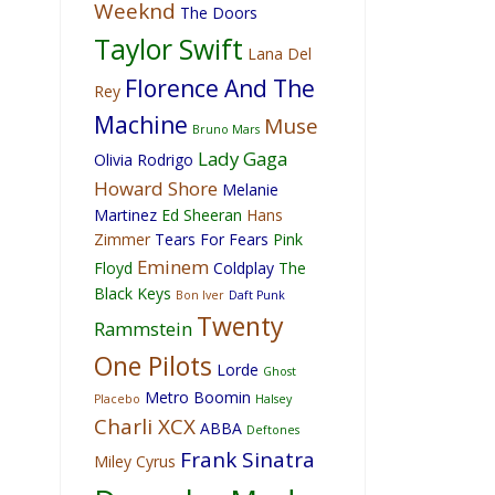
Weeknd
The Doors
Taylor Swift
Lana Del
Florence And The
Rey
Machine
Muse
Bruno Mars
Lady Gaga
Olivia Rodrigo
Howard Shore
Melanie
Martinez
Ed Sheeran
Hans
Zimmer
Tears For Fears
Pink
Eminem
Floyd
Coldplay
The
Black Keys
Bon Iver
Daft Punk
Twenty
Rammstein
One Pilots
Lorde
Ghost
Metro Boomin
Placebo
Halsey
Charli XCX
ABBA
Deftones
Frank Sinatra
Miley Cyrus