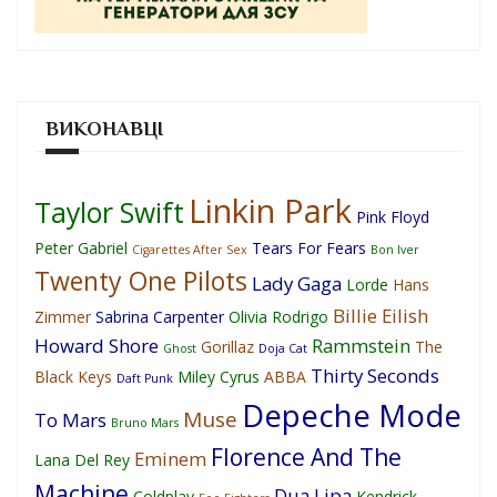
ВИКОНАВЦІ
Linkin Park
Taylor Swift
Pink Floyd
Peter Gabriel
Tears For Fears
Cigarettes After Sex
Bon Iver
Twenty One Pilots
Lady Gaga
Lorde
Hans
Billie Eilish
Zimmer
Sabrina Carpenter
Olivia Rodrigo
Howard Shore
Rammstein
Gorillaz
The
Ghost
Doja Cat
Thirty Seconds
Black Keys
Miley Cyrus
ABBA
Daft Punk
Depeche Mode
Muse
To Mars
Bruno Mars
Florence And The
Eminem
Lana Del Rey
Machine
Dua Lipa
Coldplay
Kendrick