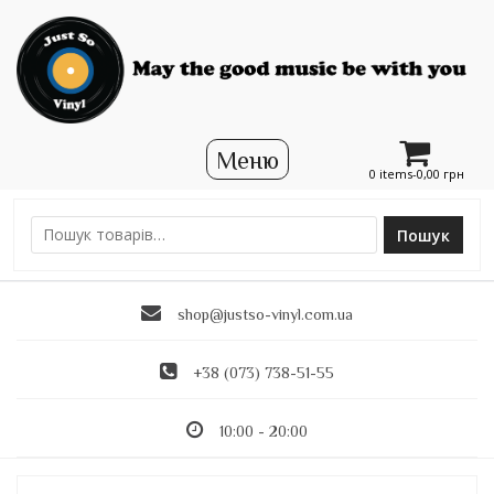
0 items-
0,00
грн
Пошук
Ш
у
к
shop@justso-vinyl.com.ua
а
т
и
+38 (073) 738-51-55
:
10:00 - 20:00