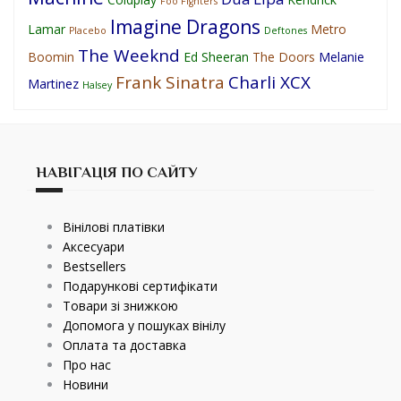
Foo Fighters
Imagine Dragons
Lamar
Metro
Placebo
Deftones
The Weeknd
Boomin
Ed Sheeran
The Doors
Melanie
Frank Sinatra
Charli XCX
Martinez
Halsey
НАВІГАЦІЯ ПО САЙТУ
Вінілові платівки
Аксесуари
Bestsellers
Подарункові сертифікати
Товари зі знижкою
Допомога у пошуках вінілу
Оплата та доставка
Про нас
Новини