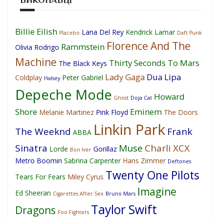
Billie Eilish
Lana Del Rey
Kendrick Lamar
Placebo
Daft Punk
Florence And The
Rammstein
Olivia Rodrigo
Machine
Thirty Seconds To Mars
The Black Keys
Lady Gaga
Dua Lipa
Coldplay
Peter Gabriel
Halsey
Depeche Mode
Howard
Ghost
Doja Cat
Shore
Eminem
Melanie Martinez
Pink Floyd
The Doors
Linkin Park
The Weeknd
Frank
ABBA
Sinatra
Muse
Charli XCX
Lorde
Gorillaz
Bon Iver
Metro Boomin
Sabrina Carpenter
Hans Zimmer
Deftones
Twenty One Pilots
Tears For Fears
Miley Cyrus
Imagine
Ed Sheeran
Cigarettes After Sex
Bruno Mars
Taylor Swift
Dragons
Foo Fighters