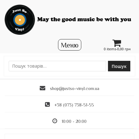
0 items-
0,00
грн
Пошук
Ш
у
к
shop@justso-vinyl.com.ua
а
т
и
+38 (073) 738-51-55
:
10:00 - 20:00