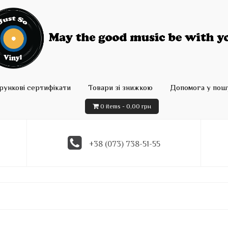
рункові сертифікати
Товари зі знижкою
Допомога у пошу
0 items -
0,00
грн
+38 (073) 738-51-55