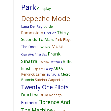
Park
Coldplay
Depeche Mode
Lana Del Rey
Lorde
Rammstein
Thirty
Gorillaz
Seconds To Mars
Pink Floyd
Muse
The Doors
Bon Iver
Frank
Cigarettes After Sex
Sinatra
Billie
Placebo
Deftones
Eilish
ABBA
Doja Cat
Halsey
Kendrick Lamar
Metro
Daft Punk
Boomin
Sabrina Carpenter
Twenty One Pilots
Dua Lipa
Olivia Rodrigo
Florence And
Eminem
The Machine