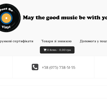
рункові сертифікати
Товари зі знижкою
Допомога у пошу
0 items -
0,00
грн
+38 (073) 738-51-55