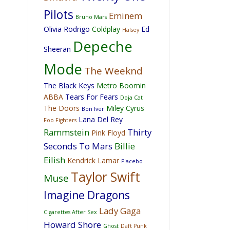
Pilots
Eminem
Bruno Mars
Olivia Rodrigo
Coldplay
Ed
Halsey
Depeche
Sheeran
Mode
The Weeknd
The Black Keys
Metro Boomin
ABBA
Tears For Fears
Doja Cat
The Doors
Miley Cyrus
Bon Iver
Lana Del Rey
Foo Fighters
Rammstein
Thirty
Pink Floyd
Seconds To Mars
Billie
Eilish
Kendrick Lamar
Placebo
Taylor Swift
Muse
Imagine Dragons
Lady Gaga
Cigarettes After Sex
Howard Shore
Ghost
Daft Punk