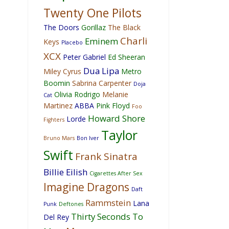
Twenty One Pilots
The Doors
Gorillaz
The Black
Charli
Eminem
Keys
Placebo
XCX
Peter Gabriel
Ed Sheeran
Dua Lipa
Miley Cyrus
Metro
Boomin
Sabrina Carpenter
Doja
Olivia Rodrigo
Melanie
Cat
Martinez
ABBA
Pink Floyd
Foo
Howard Shore
Lorde
Fighters
Taylor
Bruno Mars
Bon Iver
Swift
Frank Sinatra
Billie Eilish
Cigarettes After Sex
Imagine Dragons
Daft
Rammstein
Lana
Punk
Deftones
Thirty Seconds To
Del Rey