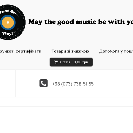
рункові сертифікати
Товари зі знижкою
Допомога у пошу
0 items -
0,00
грн
+38 (073) 738-51-55