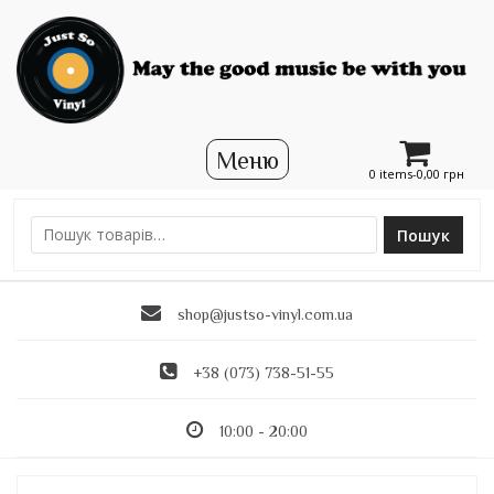
0 items-
0,00
грн
Пошук
Ш
у
к
shop@justso-vinyl.com.ua
а
т
и
+38 (073) 738-51-55
:
10:00 - 20:00