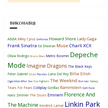
ВИКОНАВЦІ
Howard Shore
Lady Gaga
ABBA
Miley Cyrus
Deftones
Frank Sinatra
Muse
Charli XCX
Ed Sheeran
Depeche
Olivia Rodrigo
Metro Boomin
Bruno Mars
Mode
Imagine Dragons
The Black Keys
Billie Eilish
Peter Gabriel
Lana Del Rey
Ghost
Placebo
The Weeknd
Cigarettes After Sex
Foo Fighters
Bon Iver
Halsey
Rammstein
Tears For Fears
Coldplay
Gorillaz
Daft Punk
Florence And
Eminem
Hans Zimmer
The Doors
Linkin Park
The Machine
Kendrick Lamar