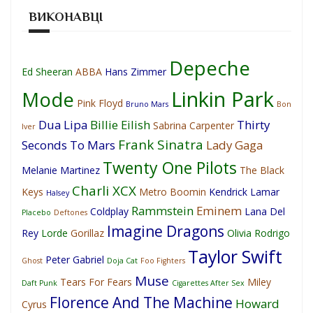
ВИКОНАВЦІ
Depeche
Ed Sheeran
ABBA
Hans Zimmer
Linkin Park
Mode
Pink Floyd
Bruno Mars
Bon
Dua Lipa
Billie Eilish
Thirty
Sabrina Carpenter
Iver
Frank Sinatra
Seconds To Mars
Lady Gaga
Twenty One Pilots
Melanie Martinez
The Black
Charli XCX
Keys
Metro Boomin
Kendrick Lamar
Halsey
Rammstein
Eminem
Coldplay
Lana Del
Placebo
Deftones
Imagine Dragons
Rey
Lorde
Gorillaz
Olivia Rodrigo
Taylor Swift
Peter Gabriel
Ghost
Doja Cat
Foo Fighters
Muse
Tears For Fears
Miley
Daft Punk
Cigarettes After Sex
Florence And The Machine
Howard
Cyrus