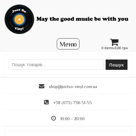
0 items-
0,00
грн
Пошук
Ш
у
к
shop@justso-vinyl.com.ua
а
т
и
+38 (073) 738-51-55
:
10:00 - 20:00