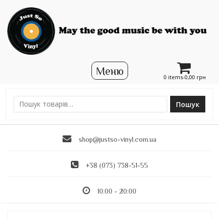
0 items-
0,00
грн
Пошук
Ш
у
к
shop@justso-vinyl.com.ua
а
т
и
+38 (073) 738-51-55
:
10:00 - 20:00