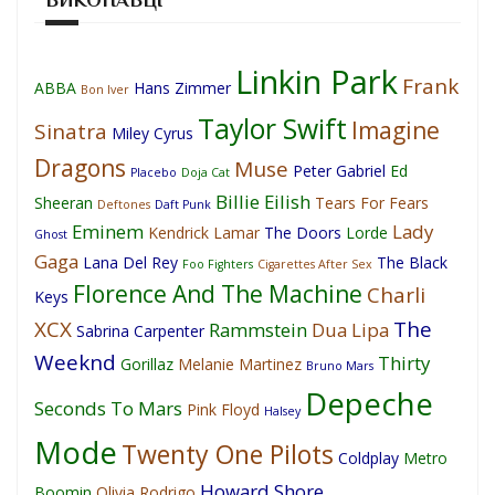
Linkin Park
Frank
ABBA
Hans Zimmer
Bon Iver
Taylor Swift
Imagine
Sinatra
Miley Cyrus
Dragons
Muse
Peter Gabriel
Ed
Placebo
Doja Cat
Billie Eilish
Sheeran
Tears For Fears
Deftones
Daft Punk
Eminem
Lady
Kendrick Lamar
The Doors
Lorde
Ghost
Gaga
Lana Del Rey
The Black
Foo Fighters
Cigarettes After Sex
Florence And The Machine
Charli
Keys
XCX
The
Rammstein
Dua Lipa
Sabrina Carpenter
Weeknd
Thirty
Gorillaz
Melanie Martinez
Bruno Mars
Depeche
Seconds To Mars
Pink Floyd
Halsey
Mode
Twenty One Pilots
Coldplay
Metro
Howard Shore
Boomin
Olivia Rodrigo