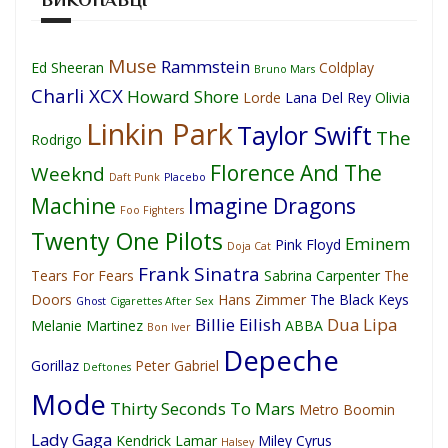
Muse
Rammstein
Ed Sheeran
Coldplay
Bruno Mars
Charli XCX
Howard Shore
Lorde
Lana Del Rey
Olivia
Linkin Park
Taylor Swift
The
Rodrigo
Florence And The
Weeknd
Daft Punk
Placebo
Machine
Imagine Dragons
Foo Fighters
Twenty One Pilots
Eminem
Pink Floyd
Doja Cat
Frank Sinatra
Tears For Fears
Sabrina Carpenter
The
Doors
Hans Zimmer
The Black Keys
Ghost
Cigarettes After Sex
Billie Eilish
Dua Lipa
Melanie Martinez
ABBA
Bon Iver
Depeche
Gorillaz
Peter Gabriel
Deftones
Mode
Thirty Seconds To Mars
Metro Boomin
Lady Gaga
Kendrick Lamar
Miley Cyrus
Halsey