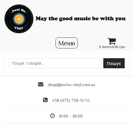
0 items-
0,00
грн
Пошук
Ш
у
к
shop@justso-vinyl.com.ua
а
т
и
+38 (073) 738-51-55
:
10:00 - 20:00