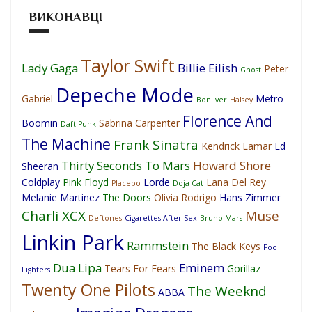
ВИКОНАВЦІ
Taylor Swift
Lady Gaga
Billie Eilish
Peter
Ghost
Depeche Mode
Gabriel
Metro
Bon Iver
Halsey
Florence And
Boomin
Sabrina Carpenter
Daft Punk
The Machine
Frank Sinatra
Kendrick Lamar
Ed
Thirty Seconds To Mars
Howard Shore
Sheeran
Coldplay
Pink Floyd
Lorde
Lana Del Rey
Placebo
Doja Cat
Melanie Martinez
The Doors
Olivia Rodrigo
Hans Zimmer
Charli XCX
Muse
Deftones
Cigarettes After Sex
Bruno Mars
Linkin Park
Rammstein
The Black Keys
Foo
Dua Lipa
Eminem
Tears For Fears
Gorillaz
Fighters
Twenty One Pilots
The Weeknd
ABBA