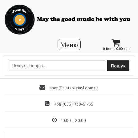
0 items-
0,00
грн
Пошук
Ш
у
к
shop@justso-vinyl.com.ua
а
т
и
+38 (073) 738-51-55
:
10:00 - 20:00