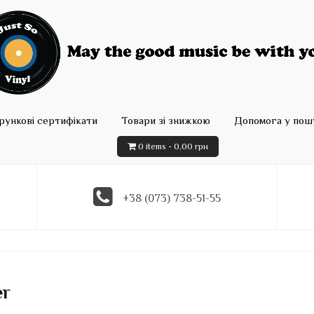
рункові сертифікати
Товари зі знижкою
Допомога у пошу
0 items -
0,00
грн
+38 (073) 738-51-55
er