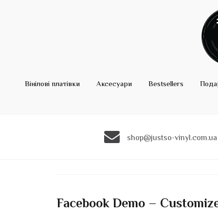
Вінілові платівки
Аксесуари
Bestsellers
Пода
shop@justso-vinyl.com.ua
Facebook Demo – Customiz