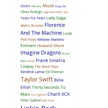
Muse
Doors
Placebo
Doja Cat
Olivia Rodrigo
Cigarettes After Sex
Lady Gaga
Tears For Fears
Florence
Metro Boomin
And The Machine
Lorde
Pink Floyd
Melanie Martinez
Eminem
Howard Shore
Imagine Dragons
Bruno
Frank Sinatra
Mars
Ghost
Coldplay
The Black Keys
Kendrick Lamar
Ed Sheeran
Taylor Swift
Billie
Eilish
Thirty Seconds To
Charli XCX
Mars
Foo Fighters
Peter Gabriel
Daft Punk