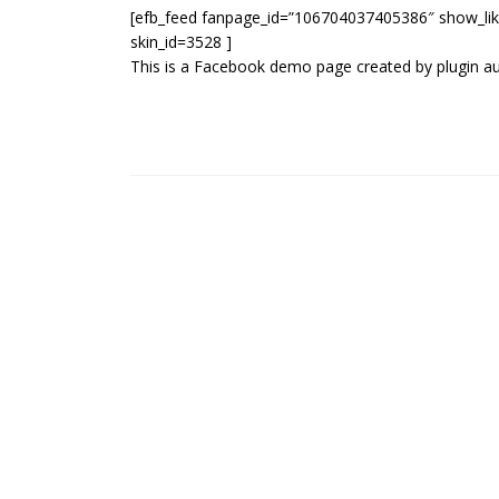
[efb_feed fanpage_id=”106704037405386″ show_like
skin_id=3528 ]
This is a Facebook demo page created by plugin aut