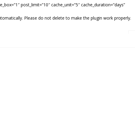
_box=”1″ post_limit=”10″ cache_unit=”5″ cache_duration=”days”
omatically. Please do not delete to make the plugin work properly.