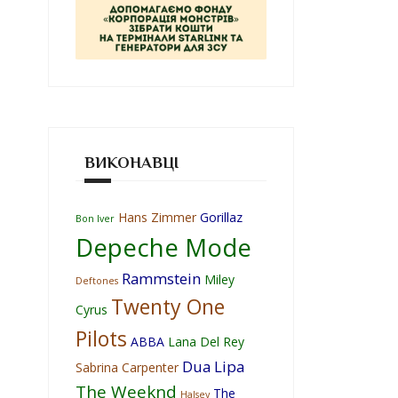
ВИКОНАВЦІ
Hans Zimmer
Gorillaz
Bon Iver
Depeche Mode
Rammstein
Miley
Deftones
Twenty One
Cyrus
Pilots
ABBA
Lana Del Rey
Dua Lipa
Sabrina Carpenter
The Weeknd
The
Halsey