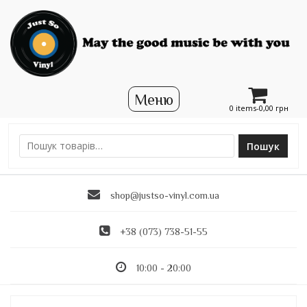
0 items-
0,00
грн
Пошук
Ш
у
к
shop@justso-vinyl.com.ua
а
т
и
+38 (073) 738-51-55
:
10:00 - 20:00