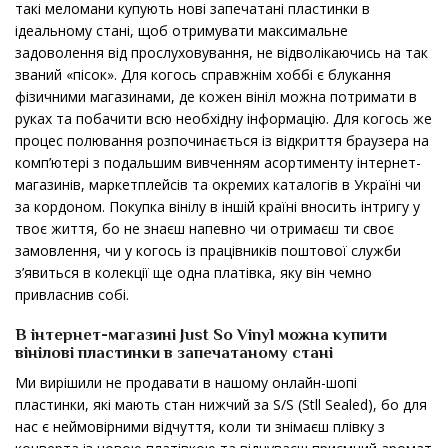
такі меломани купують нові запечатані пластинки в
ідеальному стані, щоб отримувати максимальне
задоволення від прослуховування, не відволікаючись на так
званий «пісок». Для когось справжнім хоббі є блукання
фізичними магазинами, де кожен вініл можна потримати в
руках та побачити всю необхідну інформацію. Для когось же
процес полювання розпочинається із відкриття браузера на
комп’ютері з подальшим вивченням асортименту інтернет-
магазинів, маркетплейсів та окремих каталогів в Україні чи
за кордоном. Покупка вінілу в іншій країні вносить інтригу у
твоє життя, бо не знаєш напевно чи отримаєш ти своє
замовлення, чи у когось із працівників поштової служби
з’явиться в колекції ще одна платівка, яку він чемно
привласнив собі.
В інтернет-магазині Just So Vinyl можна купити
вінілові пластинки в запечатаному стані
Ми вирішили не продавати в нашому онлайн-шопі
пластинки, які мають стан нижчий за S/S (Stll Sealed), бо для
нас є неймовірними відчуття, коли ти знімаєш плівку з