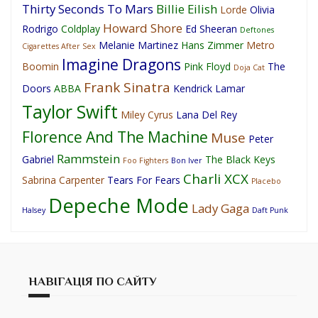
Thirty Seconds To Mars
Billie Eilish
Lorde
Olivia
Howard Shore
Rodrigo
Coldplay
Ed Sheeran
Deftones
Melanie Martinez
Hans Zimmer
Metro
Cigarettes After Sex
Imagine Dragons
Boomin
Pink Floyd
The
Doja Cat
Frank Sinatra
Doors
ABBA
Kendrick Lamar
Taylor Swift
Miley Cyrus
Lana Del Rey
Florence And The Machine
Muse
Peter
Rammstein
Gabriel
The Black Keys
Foo Fighters
Bon Iver
Charli XCX
Sabrina Carpenter
Tears For Fears
Placebo
Depeche Mode
Lady Gaga
Halsey
Daft Punk
НАВІГАЦІЯ ПО САЙТУ