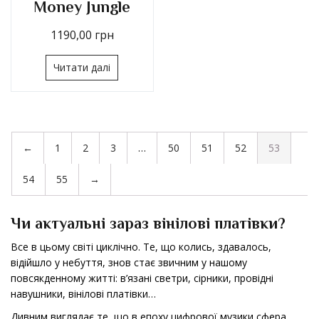
Money Jungle
1190,00
грн
Читати далі
←
1
2
3
…
50
51
52
53
54
55
→
Чи актуальні зараз вінілові платівки?
Все в цьому світі циклічно. Те, що колись, здавалось,
відійшло у небуття, знов стає звичним у нашому
повсякденному житті: в’язані светри, сірники, провідні
навушники,
вінілові платівки
…
Дивним виглядає те, що в епоху цифрової музики сфера