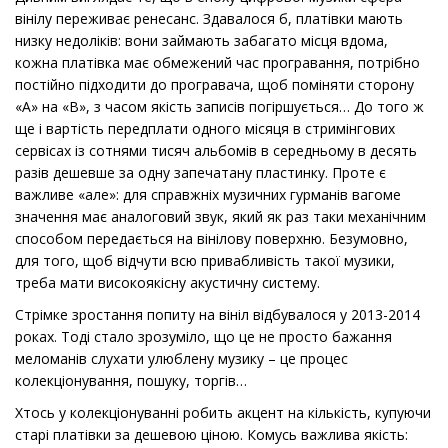
вінілу переживає ренесанс. Здавалося б, платівки мають
низку недоліків: вони займають забагато місця вдома,
кожна платівка має обмежений час програвання, потрібно
постійно підходити до програвача, щоб поміняти сторону
«А» на «B», з часом якість записів погіршується… До того ж
ще і вартість передплати одного місяця в стримінгових
сервісах із сотнями тисяч альбомів в середньому в десять
разів дешевше за одну запечатану пластинку. Проте є
важливе «але»: для справжніх музичних гурманів вагоме
значення має аналоговий звук, який як раз таки механічним
способом передається на вінілову поверхню. Безумовно,
для того, щоб відчути всю привабливість такої музики,
треба мати високоякісну акустичну систему.
Стрімке зростання попиту на вініл відбувалося у 2013-2014
роках. Тоді стало зрозуміло, що це не просто бажання
меломанів слухати улюблену музику – це процес
колекціонування, пошуку, торгів…
Хтось у колекціонуванні робить акцент на кількість, купуючи
старі платівки за дешевою ціною. Комусь важлива якість: