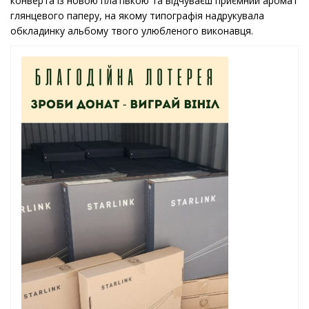
конверта із новою платівкою та відчуваєш приємний аромат
глянцевого паперу, на якому типографія надрукувала
обкладинку альбому твого улюбленого виконавця.