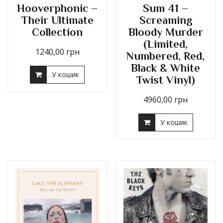
Hooverphonic –
Sum 41 –
Their Ultimate
Screaming
Collection
Bloody Murder
(Limited,
1240,00
грн
Numbered, Red,
Black & White
У кошик
Twist Vinyl)
4960,00
грн
У кошик