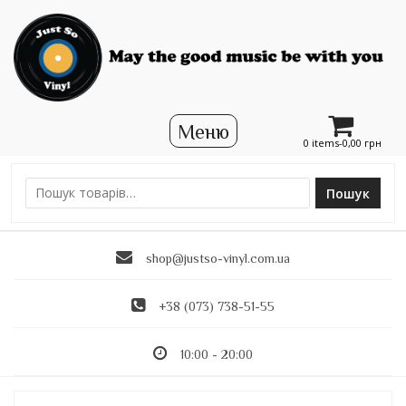
0 items-
0,00
грн
Пошук
Ш
у
к
shop@justso-vinyl.com.ua
а
т
и
+38 (073) 738-51-55
:
10:00 - 20:00