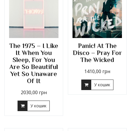
The 1975 – I Like
Panic! At The
It When You
Disco – Pray For
Sleep, For You
The Wicked
Are So Beautiful
1410,00
грн
Yet So Unaware
Of It
У кошик
2030,00
грн
У кошик