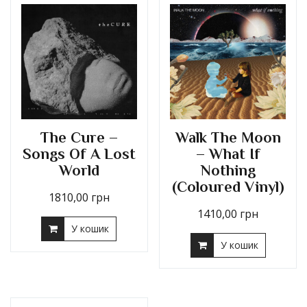
The Cure –
Walk The Moon
Songs Of A Lost
– What If
World
Nothing
(Coloured Vinyl)
1810,00
грн
1410,00
грн
У кошик
У кошик