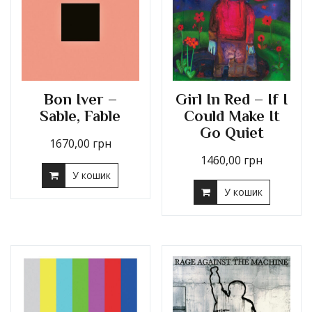
Bon Iver –
Girl In Red – If I
Sable, Fable
Could Make It
Go Quiet
1670,00
грн
1460,00
грн
У кошик
У кошик