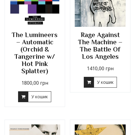
The Lumineers
Rage Against
– Automatic
The Machine –
(Orchid &
The Battle Of
Tangerine w/
Los Angeles
Hot Pink
1410,00
грн
Splatter)
У кошик
1800,00
грн
У кошик