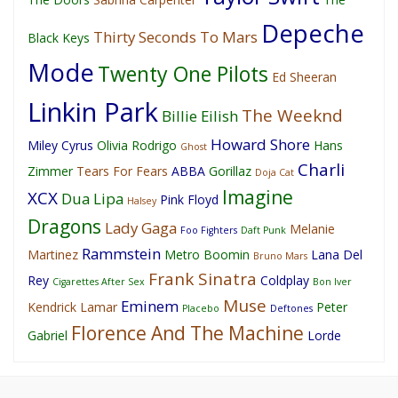
Depeche
Thirty Seconds To Mars
Black Keys
Mode
Twenty One Pilots
Ed Sheeran
Linkin Park
The Weeknd
Billie Eilish
Howard Shore
Miley Cyrus
Olivia Rodrigo
Hans
Ghost
Charli
Zimmer
Tears For Fears
ABBA
Gorillaz
Doja Cat
Imagine
XCX
Dua Lipa
Pink Floyd
Halsey
Dragons
Lady Gaga
Melanie
Foo Fighters
Daft Punk
Rammstein
Martinez
Metro Boomin
Lana Del
Bruno Mars
Frank Sinatra
Rey
Coldplay
Cigarettes After Sex
Bon Iver
Muse
Eminem
Kendrick Lamar
Peter
Placebo
Deftones
Florence And The Machine
Gabriel
Lorde