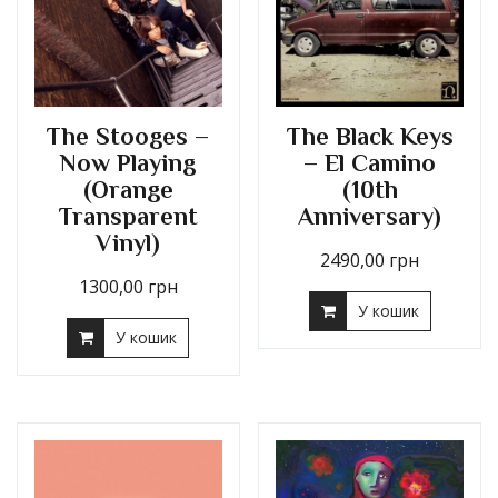
The Stooges –
The Black Keys
Now Playing
– El Camino
(Orange
(10th
Transparent
Anniversary)
Vinyl)
2490,00
грн
1300,00
грн
У кошик
У кошик