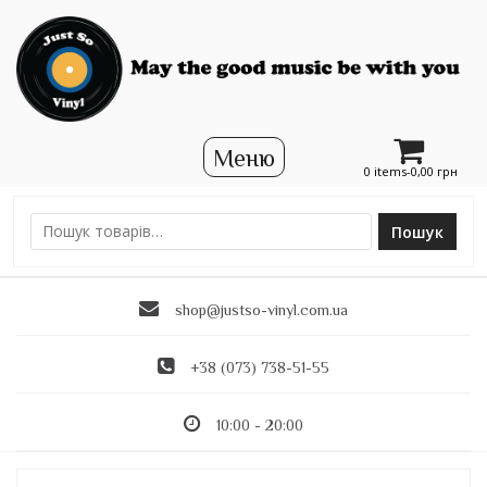
0 items-
0,00
грн
Пошук
Ш
у
к
shop@justso-vinyl.com.ua
а
т
и
+38 (073) 738-51-55
:
10:00 - 20:00