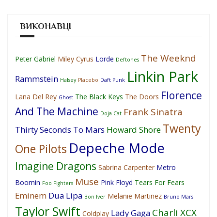
ВИКОНАВЦІ
The Weeknd
Peter Gabriel
Miley Cyrus
Lorde
Deftones
Linkin Park
Rammstein
Halsey
Placebo
Daft Punk
Florence
Lana Del Rey
The Black Keys
The Doors
Ghost
And The Machine
Frank Sinatra
Doja Cat
Twenty
Thirty Seconds To Mars
Howard Shore
Depeche Mode
One Pilots
Imagine Dragons
Sabrina Carpenter
Metro
Muse
Boomin
Pink Floyd
Tears For Fears
Foo Fighters
Eminem
Dua Lipa
Melanie Martinez
Bon Iver
Bruno Mars
Taylor Swift
Charli XCX
Lady Gaga
Coldplay