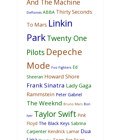
And The Machine
Thirty Seconds
ABBA
Deftones
Linkin
To Mars
Park
Twenty One
Depeche
Pilots
Mode
Ed
Foo Fighters
Howard Shore
Sheeran
Frank Sinatra
Lady Gaga
Rammstein
Peter Gabriel
The Weeknd
Bruno Mars
Bon
Taylor Swift
Pink
Iver
Floyd
The Black Keys
Sabrina
Dua
Carpenter
Kendrick Lamar
Lipa
Tears For Fears