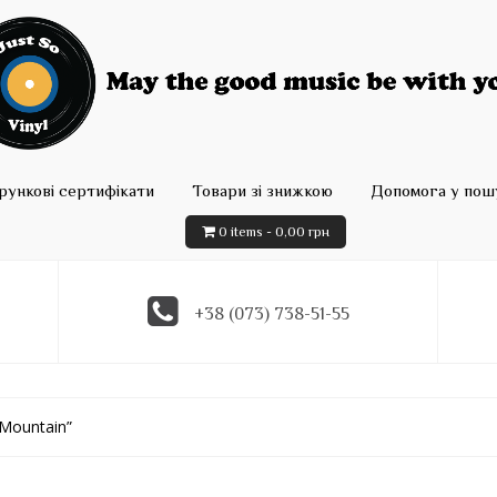
рункові сертифікати
Товари зі знижкою
Допомога у пошу
0 items -
0,00
грн
+38 (073) 738-51-55
 Mountain”