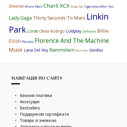
Charli XCX
Sheeran
Bruno Mars
Doja Cat
Cigarettes After Sex
Linkin
Lady Gaga
Thirty Seconds To Mars
Park
Billie
Lorde
Olivia Rodrigo
Coldplay
Deftones
Florence And The Machine
Eilish
Placebo
Muse
Rammstein
Lana Del Rey
Gorillaz
Bon Iver
НАВІГАЦІЯ ПО САЙТУ
Вінілові платівки
Аксесуари
Bestsellers
Подарункові сертифікати
Товари зі знижкою
Допомога у пошуках вінілу