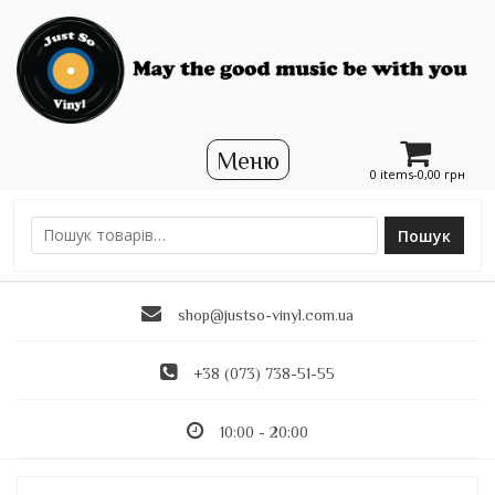
0 items-
0,00
грн
Пошук
Ш
у
к
shop@justso-vinyl.com.ua
а
т
и
+38 (073) 738-51-55
:
10:00 - 20:00