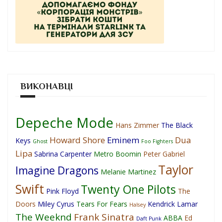
ВИКОНАВЦІ
Depeche Mode
Hans Zimmer
The Black
Howard Shore
Eminem
Dua
Keys
Ghost
Foo Fighters
Lipa
Sabrina Carpenter
Metro Boomin
Peter Gabriel
Taylor
Imagine Dragons
Melanie Martinez
Swift
Twenty One Pilots
Pink Floyd
The
Doors
Miley Cyrus
Tears For Fears
Kendrick Lamar
Halsey
The Weeknd
Frank Sinatra
ABBA
Ed
Daft Punk