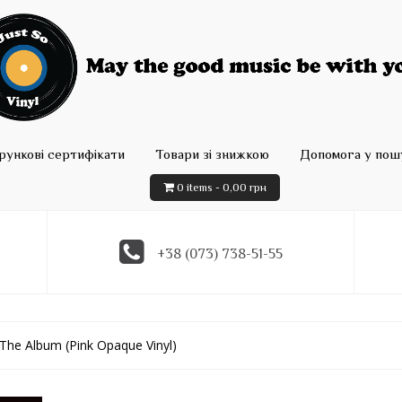
рункові сертифікати
Товари зі знижкою
Допомога у пошу
0 items -
0,00
грн
+38 (073) 738-51-55
 The Album (Pink Opaque Vinyl)