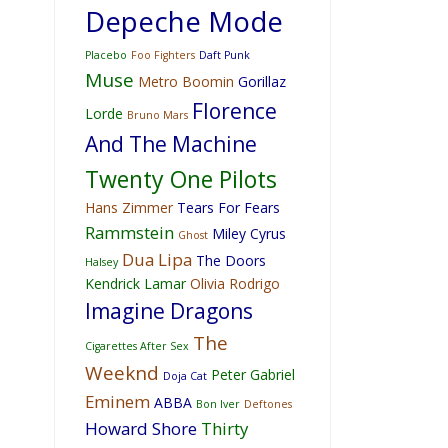
Depeche Mode
Placebo
Foo Fighters
Daft Punk
Muse
Metro Boomin
Gorillaz
Florence
Lorde
Bruno Mars
And The Machine
Twenty One Pilots
Hans Zimmer
Tears For Fears
Rammstein
Miley Cyrus
Ghost
Dua Lipa
The Doors
Halsey
Kendrick Lamar
Olivia Rodrigo
Imagine Dragons
The
Cigarettes After Sex
Weeknd
Peter Gabriel
Doja Cat
Eminem
ABBA
Bon Iver
Deftones
Howard Shore
Thirty