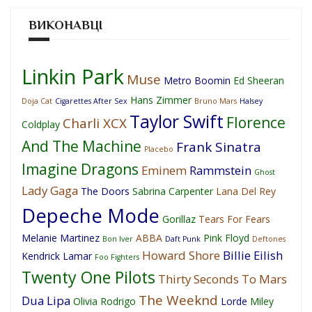
ВИКОНАВЦІ
Linkin Park
Muse
Metro Boomin
Ed Sheeran
Hans Zimmer
Doja Cat
Cigarettes After Sex
Bruno Mars
Halsey
Taylor Swift
Florence
Charli XCX
Coldplay
And The Machine
Frank Sinatra
Placebo
Imagine Dragons
Eminem
Rammstein
Ghost
Lady Gaga
The Doors
Sabrina Carpenter
Lana Del Rey
Depeche Mode
Gorillaz
Tears For Fears
Melanie Martinez
ABBA
Pink Floyd
Bon Iver
Daft Punk
Deftones
Howard Shore
Billie Eilish
Kendrick Lamar
Foo Fighters
Twenty One Pilots
Thirty Seconds To Mars
The Weeknd
Dua Lipa
Olivia Rodrigo
Lorde
Miley