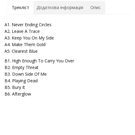
Трекліст
Додаткова інформація
Опис
A1. Never Ending Circles
A2. Leave A Trace
A3. Keep You On My Side
A4. Make Them Gold
A5. Clearest Blue
B1. High Enough To Carry You Over
B2. Empty Threat
B3. Down Side Of Me
B4. Playing Dead
B5. Bury It
B6. Afterglow