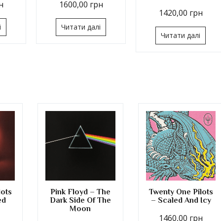
н
1600,00
грн
1420,00
грн
і
Читати далі
Читати далі
lots
Pink Floyd – The
Twenty One Pilots
ed
Dark Side Of The
– Scaled And Icy
Moon
1460,00
грн