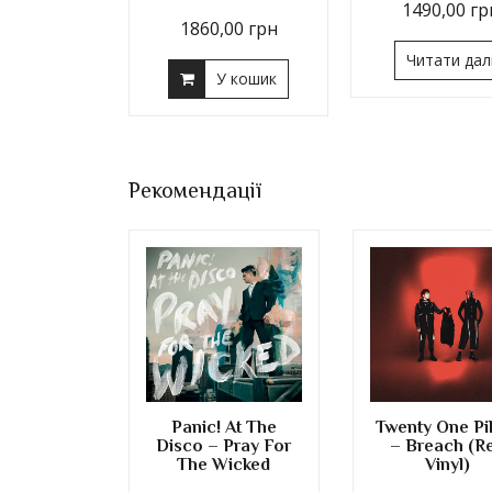
1490,00
гр
1860,00
грн
Читати дал
У кошик
Рекомендації
Panic! At The
Twenty One Pi
Disco – Pray For
– Breach (R
The Wicked
Vinyl)