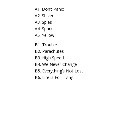
A1. Don’t Panic
A2. Shiver
A3. Spies
A4. Sparks
A5. Yellow
B1. Trouble
B2. Parachutes
B3. High Speed
B4. We Never Change
B5. Everything’s Not Lost
B6. Life is For Living