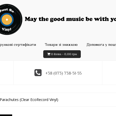
рункові сертифікати
Товари зі знижкою
Допомога у пошу
0 items -
0,00
грн
+38 (073) 738-51-55
 Parachutes (Clear EcoRecord Vinyl)