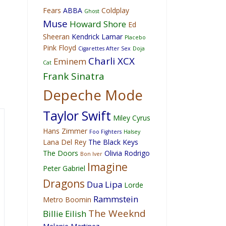
Fears
ABBA
Coldplay
Ghost
Muse
Howard Shore
Ed
Sheeran
Kendrick Lamar
Placebo
Pink Floyd
Cigarettes After Sex
Doja
Charli XCX
Eminem
Cat
Frank Sinatra
Depeche Mode
Taylor Swift
Miley Cyrus
Hans Zimmer
Foo Fighters
Halsey
Lana Del Rey
The Black Keys
The Doors
Olivia Rodrigo
Bon Iver
Imagine
Peter Gabriel
Dragons
Dua Lipa
Lorde
Rammstein
Metro Boomin
The Weeknd
Billie Eilish