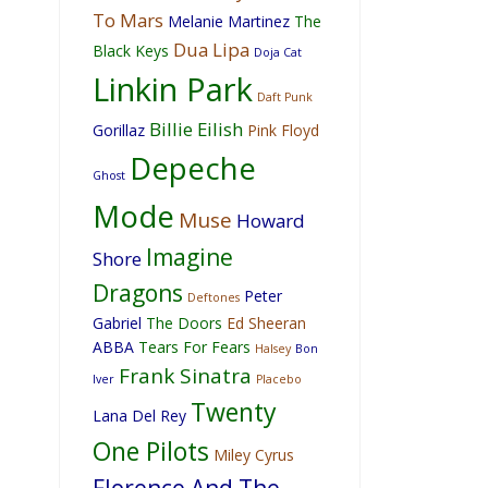
To Mars
Melanie Martinez
The
Dua Lipa
Black Keys
Doja Cat
Linkin Park
Daft Punk
Billie Eilish
Gorillaz
Pink Floyd
Depeche
Ghost
Mode
Muse
Howard
Imagine
Shore
Dragons
Peter
Deftones
Gabriel
The Doors
Ed Sheeran
ABBA
Tears For Fears
Halsey
Bon
Frank Sinatra
Iver
Placebo
Twenty
Lana Del Rey
One Pilots
Miley Cyrus