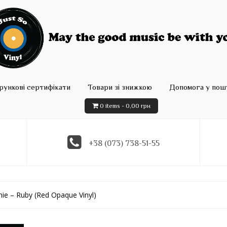
рункові сертифікати
Товари зі знижкою
Допомога у пошу
0 items -
0,00
грн
+38 (073) 738-51-55
nie – Ruby (Red Opaque Vinyl)