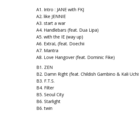
A1. Intro : JANE with FKJ
A2. like JENNIE
A3. start a war
A4. Handlebars (feat. Dua Lipa)
A5. with the IE (way up)
A6. ExtraL (feat. Doechii
A7. Mantra
A8. Love Hangover (feat. Dominic Fike)
B1. ZEN
B2. Damn Right (feat. Childish Gambino & Kali Uchi
B3. F.T.S.
B4. Filter
B5. Seoul City
B6. Starlight
B6. twin