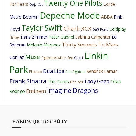
Twenty One Pilots
For Fears
Lorde
Doja Cat
Depeche Mode
Metro Boomin
ABBA
Pink
Taylor Swift
Charli XCX
Floyd
Coldplay
Daft Punk
Hans Zimmer
Peter Gabriel
Sabrina Carpenter
Ed
Halsey
Thirty Seconds To Mars
Sheeran
Melanie Martinez
Linkin
Muse
Gorillaz
Cigarettes After Sex
Ghost
Park
Dua Lipa
Kendrick Lamar
Placebo
Foo Fighters
Frank Sinatra
Lady Gaga
The Doors
Olivia
Bon Iver
Imagine Dragons
Eminem
Rodrigo
НАВІГАЦІЯ ПО САЙТУ