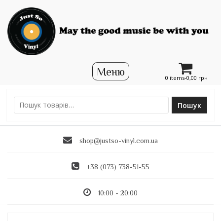
0 items-
0,00
грн
Пошук
Ш
у
к
shop@justso-vinyl.com.ua
а
т
и
+38 (073) 738-51-55
:
10:00 - 20:00