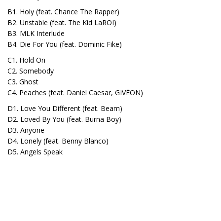
B1. Holy (feat. Chance The Rapper)
B2. Unstable (feat. The Kid LaROI)
B3. MLK Interlude
B4. Die For You (feat. Dominic Fike)
C1. Hold On
C2. Somebody
C3. Ghost
C4. Peaches (feat. Daniel Caesar, GIVĒON)
D1. Love You Different (feat. Beam)
D2. Loved By You (feat. Burna Boy)
D3. Anyone
D4. Lonely (feat. Benny Blanco)
D5. Angels Speak