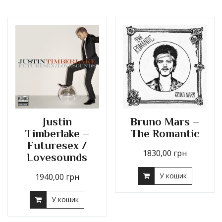
Justin
Bruno Mars –
Timberlake –
The Romantic
Futuresex /
1830,00
грн
Lovesounds
У кошик
1940,00
грн
У кошик