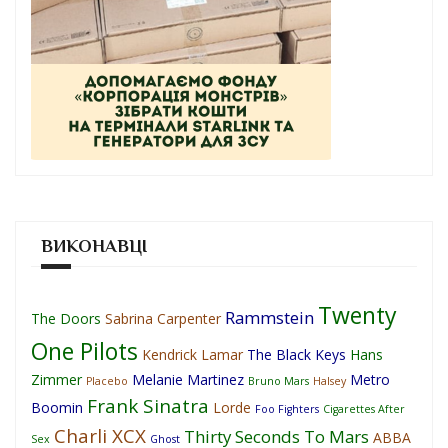
ВИКОНАВЦІ
Twenty
Rammstein
The Doors
Sabrina Carpenter
One Pilots
Kendrick Lamar
The Black Keys
Hans
Zimmer
Melanie Martinez
Metro
Placebo
Bruno Mars
Halsey
Frank Sinatra
Boomin
Lorde
Foo Fighters
Cigarettes After
Charli XCX
Thirty Seconds To Mars
ABBA
Sex
Ghost