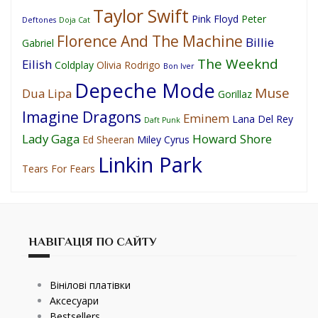
Taylor Swift
Pink Floyd
Peter
Deftones
Doja Cat
Florence And The Machine
Billie
Gabriel
The Weeknd
Eilish
Coldplay
Olivia Rodrigo
Bon Iver
Depeche Mode
Muse
Dua Lipa
Gorillaz
Imagine Dragons
Eminem
Lana Del Rey
Daft Punk
Lady Gaga
Howard Shore
Ed Sheeran
Miley Cyrus
Linkin Park
Tears For Fears
НАВІГАЦІЯ ПО САЙТУ
Вінілові платівки
Аксесуари
Bestsellers