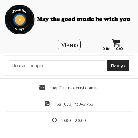
0 items-
0,00
грн
Пошук
Ш
у
к
shop@justso-vinyl.com.ua
а
т
и
+38 (073) 738-51-55
:
10:00 - 20:00