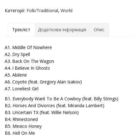
Категорії:
Folk/Traditional
,
World
Трекліст
Додаткова інформація
Опис
A1. Middle Of Nowhere
A2. Dry Spell
A3. Back On The Wagon
A4. I Believe In Ghosts
A5. Abilene
A6. Coyote (feat. Gregory Alan Isakov)
A7. Loneliest Girl
B1. Everybody Want To Be A Cowboy (feat. Billy Strings)
B2. Horses And Divorces (feat. Miranda Lambert)
B3. Uncertain TX (feat. Willie Nelson)
B4. Rhinestoned
B5. Mexico Honey
B6. Hell On Me