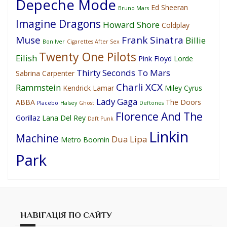
Depeche Mode
Ed Sheeran
Bruno Mars
Imagine Dragons
Howard Shore
Coldplay
Muse
Frank Sinatra
Billie
Bon Iver
Cigarettes After Sex
Twenty One Pilots
Eilish
Pink Floyd
Lorde
Thirty Seconds To Mars
Sabrina Carpenter
Charli XCX
Rammstein
Kendrick Lamar
Miley Cyrus
Lady Gaga
ABBA
The Doors
Placebo
Halsey
Ghost
Deftones
Florence And The
Gorillaz
Lana Del Rey
Daft Punk
Linkin
Machine
Dua Lipa
Metro Boomin
Park
НАВІГАЦІЯ ПО САЙТУ