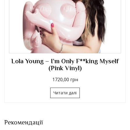
Lola Young – This Wasn’t Meant For
You Anyway (Red Transparent Vinyl)
2080,00
грн
Читати далі
Рекомендації