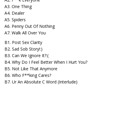
A3. One Thing
A4. Dealer
A5. Spiders
A6. Penny Out Of Nothing
A7. Walk All Over You
B1. Post Sex Clarity
B2. Sad Sob Story!:)
B3. Can We Ignore It?:(
B4. Why Do I Feel Better When I Hurt You?
B5. Not Like That Anymore
B6. Who F**king Cares?
B7. Ur An Absolute C Word (Interlude)