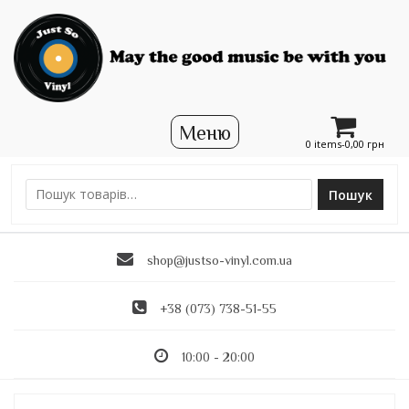
0 items-
0,00
грн
Пошук
Ш
у
к
shop@justso-vinyl.com.ua
а
т
и
+38 (073) 738-51-55
:
10:00 - 20:00