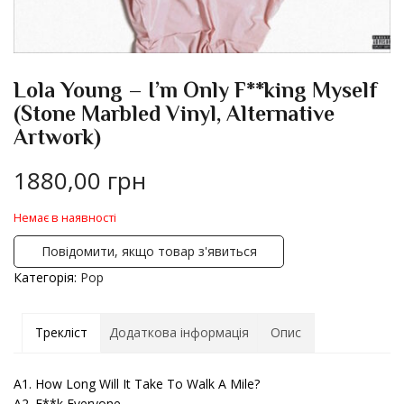
Lola Young – I’m Only F**king Myself
(Stone Marbled Vinyl, Alternative
Artwork)
1880,00
грн
Немає в наявності
Повідомити, якщо товар з'явиться
Категорія:
Pop
Трекліст
Додаткова інформація
Опис
A1. How Long Will It Take To Walk A Mile?
A2. F**k Everyone