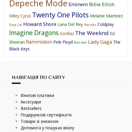
Depeche Mode
Eminem
Billie Eilish
Twenty One Pilots
Miley Cyrus
Melanie Martinez
Howard Shore
Lana Del Rey
Coldplay
Doja Cat
Placebo
Imagine Dragons
The Weeknd
Gorillaz
Ed
Rammstein
Lady Gaga
Sheeran
Pink Floyd
The
Bon Iver
Black Keys
НАВІГАЦІЯ ПО САЙТУ
Вінілові платівки
Аксесуари
Bestsellers
Подарункові сертифікати
Товари зі знижкою
Допомога у пошуках вінілу