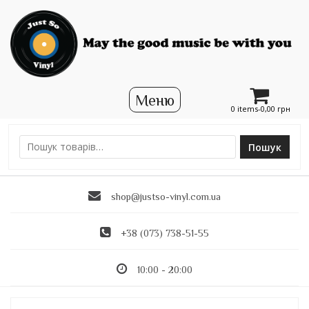
0 items-
0,00
грн
Пошук
Ш
у
к
shop@justso-vinyl.com.ua
а
т
и
+38 (073) 738-51-55
:
10:00 - 20:00