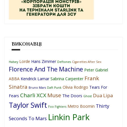
ВИКОНАВЦІ
Lorde
Hans Zimmer
Halsey
Deftones
Cigarettes After Sex
Florence And The Machine
Peter Gabriel
Frank
ABBA
Kendrick Lamar
Sabrina Carpenter
Sinatra
Olivia Rodrigo
Tears For
Bruno Mars
Daft Punk
Charli XCX
Muse
Dua Lipa
Fears
The Doors
Ghost
Taylor Swift
Thirty
Metro Boomin
Foo Fighters
Linkin Park
Seconds To Mars