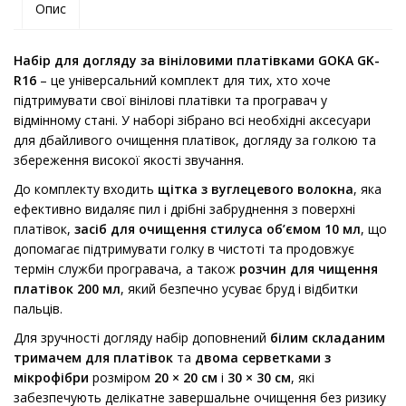
Опис
Набір для догляду за вініловими платівками GOKA GK-
R16
– це універсальний комплект для тих, хто хоче
підтримувати свої вінілові платівки та програвач у
відмінному стані. У наборі зібрано всі необхідні аксесуари
для дбайливого очищення платівок, догляду за голкою та
збереження високої якості звучання.
До комплекту входить
щітка з вуглецевого волокна
, яка
ефективно видаляє пил і дрібні забруднення з поверхні
платівок,
засіб для очищення стилуса об’ємом 10 мл
, що
допомагає підтримувати голку в чистоті та продовжує
термін служби програвача, а також
розчин для чищення
платівок 200 мл
, який безпечно усуває бруд і відбитки
пальців.
Для зручності догляду набір доповнений
білим складаним
тримачем для платівок
та
двома серветками з
мікрофібри
розміром
20 × 20 см
і
30 × 30 см
, які
забезпечують делікатне завершальне очищення без ризику