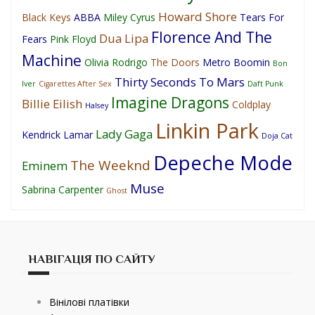
Howard Shore
Black Keys
ABBA
Miley Cyrus
Tears For
Florence And The
Dua Lipa
Fears
Pink Floyd
Machine
Olivia Rodrigo
The Doors
Metro Boomin
Bon
Thirty Seconds To Mars
Iver
Cigarettes After Sex
Daft Punk
Imagine Dragons
Billie Eilish
Coldplay
Halsey
Linkin Park
Lady Gaga
Kendrick Lamar
Doja Cat
Depeche Mode
The Weeknd
Eminem
Muse
Sabrina Carpenter
Ghost
НАВІГАЦІЯ ПО САЙТУ
Вінілові платівки