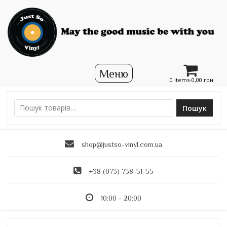
0 items-
0,00
грн
Пошук
Ш
у
к
shop@justso-vinyl.com.ua
а
т
и
+38 (073) 738-51-55
:
10:00 - 20:00