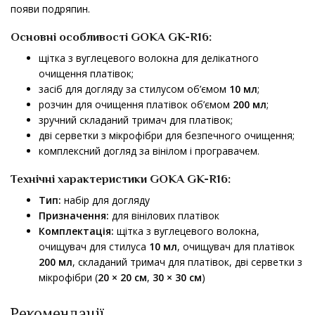
появи подряпин.
Основні особливості
GOKA GK-R16
:
щітка з вуглецевого волокна для делікатного
очищення платівок;
засіб для догляду за стилусом об’ємом
10 мл
;
розчин для очищення платівок об’ємом
200 мл
;
зручний складаний тримач для платівок;
дві серветки з мікрофібри для безпечного очищення;
комплексний догляд за вінілом і програвачем.
Технічні характеристики
GOKA GK-R16
:
Тип:
набір для догляду
Призначення:
для вінілових платівок
Комплектація:
щітка з вуглецевого волокна,
очищувач для стилуса
10 мл
, очищувач для платівок
200 мл
, складаний тримач для платівок, дві серветки з
мікрофібри (
20 × 20 см
,
30 × 30 см
)
Рекомендації