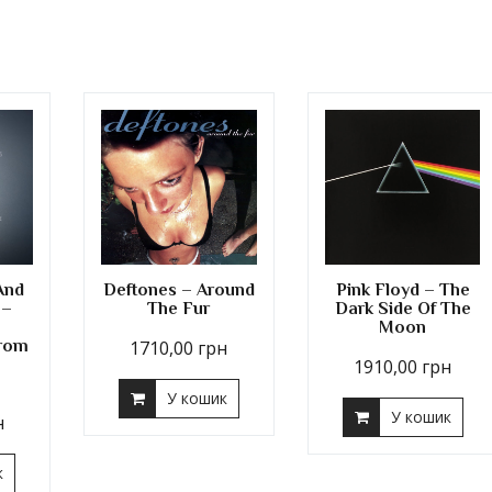
And
Deftones – Around
Pink Floyd – The
 –
The Fur
Dark Side Of The
Moon
From
1710,00
грн
n
1910,00
грн
У кошик
У кошик
н
к