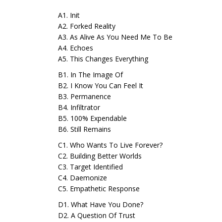
A1. Init
A2. Forked Reality
A3. As Alive As You Need Me To Be
A4. Echoes
A5. This Changes Everything
B1. In The Image Of
B2. I Know You Can Feel It
B3. Permanence
B4. Infiltrator
B5. 100% Expendable
B6. Still Remains
C1. Who Wants To Live Forever?
C2. Building Better Worlds
C3. Target Identified
C4. Daemonize
C5. Empathetic Response
D1. What Have You Done?
D2. A Question Of Trust