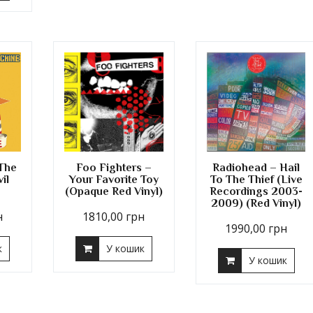
The
Foo Fighters –
Radiohead – Hail
il
Your Favorite Toy
To The Thief (Live
(Opaque Red Vinyl)
Recordings 2003-
2009) (Red Vinyl)
н
1810,00
грн
1990,00
грн
к
У кошик
У кошик