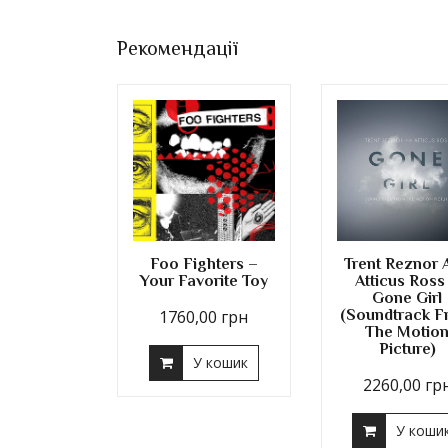
Рекомендації
Foo Fighters –
Trent Reznor 
Your Favorite Toy
Atticus Ross
Gone Girl
1760,00
грн
(Soundtrack 
The Motio
Picture)
У кошик
2260,00
гр
У коши