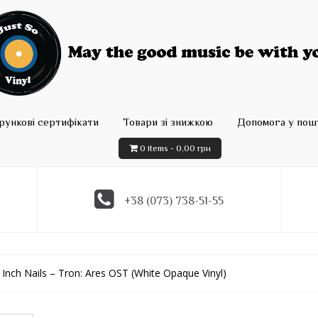
рункові сертифікати
Товари зі знижкою
Допомога у пошу
0 items -
0,00
грн
+38 (073) 738-51-55
 Inch Nails – Tron: Ares OST (White Opaque Vinyl)