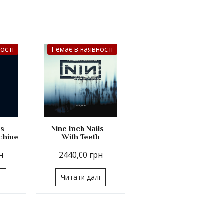
ості
Немає в наявності
ls –
Nine Inch Nails –
chine
With Teeth
н
2440,00
грн
і
Читати далі