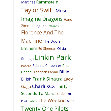
Rammstein
Martinez
Taylor Swift
Muse
Imagine Dragons
Hans
Zimmer
Doja Cat
Deftones
Florence And The
Machine
The Doors
Eminem
Ed Sheeran
Olivia
Linkin Park
Rodrigo
Sabrina Carpenter
Peter
Placebo
Billie
Gabriel
Kendrick Lamar
Frank Sinatra
Eilish
Lady
Charli XCX
Gaga
Thirty
Seconds To Mars
Lorde
Daft
The Weeknd
Punk
Halsey
Ghost
Twenty One Pilots