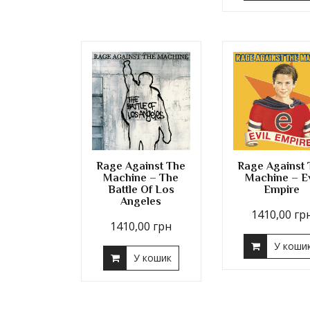
Rage Against The
Rage Against 
Machine – The
Machine – Ev
Battle Of Los
Empire
Angeles
1410,00
гр
1410,00
грн
У коши
У кошик