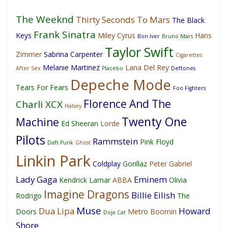
The Weeknd
Thirty Seconds To Mars
The Black
Frank Sinatra
Keys
Miley Cyrus
Hans
Bon Iver
Bruno Mars
Taylor Swift
Zimmer
Sabrina Carpenter
Cigarettes
Melanie Martinez
Lana Del Rey
After Sex
Placebo
Deftones
Depeche Mode
Tears For Fears
Foo Fighters
Florence And The
Charli XCX
Halsey
Twenty One
Machine
Ed Sheeran
Lorde
Pilots
Rammstein
Pink Floyd
Daft Punk
Ghost
Linkin Park
Coldplay
Gorillaz
Peter Gabriel
Lady Gaga
Eminem
Kendrick Lamar
ABBA
Olivia
Imagine Dragons
Billie Eilish
Rodrigo
The
Muse
Dua Lipa
Howard
Doors
Metro Boomin
Doja Cat
Shore