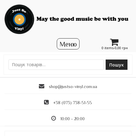
0 items-
0,00
грн
Пошук
Ш
у
к
shop@justso-vinyl.com.ua
а
т
и
+38 (073) 738-51-55
:
10:00 - 20:00