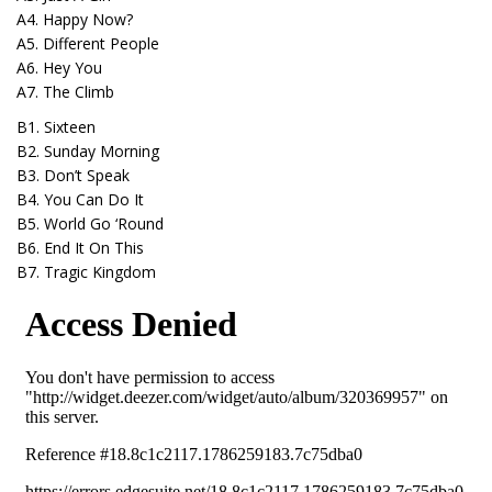
A4. Happy Now?
A5. Different People
A6. Hey You
A7. The Climb
B1. Sixteen
B2. Sunday Morning
B3. Don’t Speak
B4. You Can Do It
B5. World Go ‘Round
B6. End It On This
B7. Tragic Kingdom