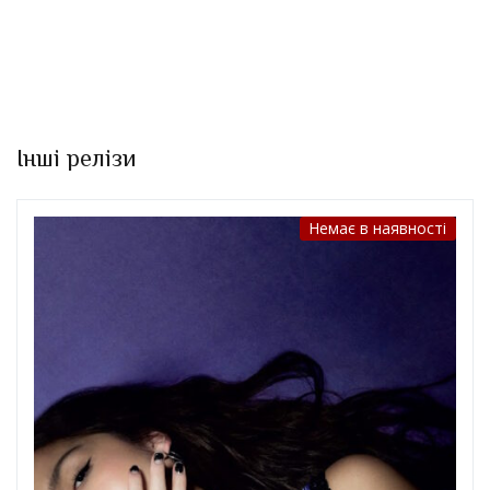
Інші релізи
ності
Немає в наявн