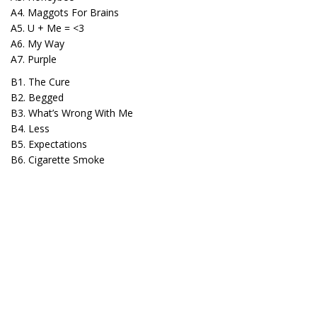
A4. Maggots For Brains
A5. U + Me = <3
A6. My Way
A7. Purple
B1. The Cure
B2. Begged
B3. What’s Wrong With Me
B4. Less
B5. Expectations
B6. Cigarette Smoke