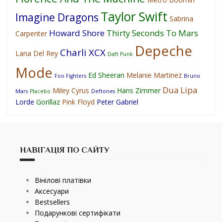
Taylor Swift
Imagine Dragons
Sabrina
Howard Shore
Thirty Seconds To Mars
Carpenter
Depeche
Charli XCX
Lana Del Rey
Daft Punk
Mode
Ed Sheeran
Melanie Martinez
Foo Fighters
Bruno
Dua Lipa
Miley Cyrus
Hans Zimmer
Mars
Placebo
Deftones
Lorde
Gorillaz
Pink Floyd
Peter Gabriel
НАВІГАЦІЯ ПО САЙТУ
Вінілові платівки
Аксесуари
Bestsellers
Подарункові сертифікати