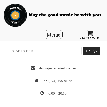
0 items-
0,00
грн
Пошук
Ш
у
к
shop@justso-vinyl.com.ua
а
т
и
+38 (073) 738-51-55
:
10:00 - 20:00