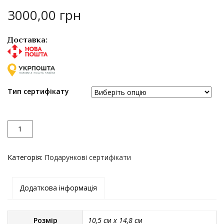
3000,00
грн
Доставка:
Тип сертифікату
К
У кошик
і
л
Категорія:
Подарункові сертифікати
ь
к
і
Додаткова інформація
с
т
ь
Розмір
10,5 см х 14,8 см