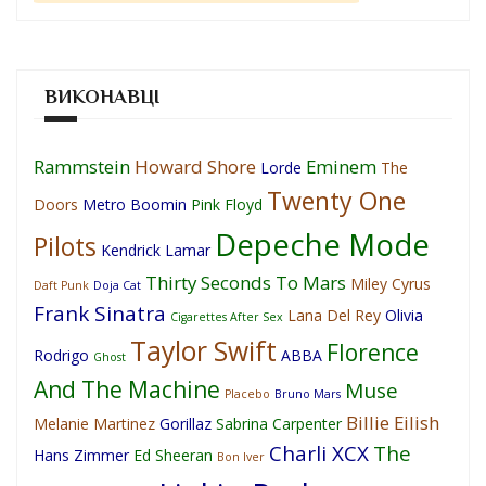
ВИКОНАВЦІ
Rammstein
Howard Shore
Eminem
Lorde
The
Twenty One
Doors
Metro Boomin
Pink Floyd
Depeche Mode
Pilots
Kendrick Lamar
Thirty Seconds To Mars
Miley Cyrus
Daft Punk
Doja Cat
Frank Sinatra
Lana Del Rey
Olivia
Cigarettes After Sex
Taylor Swift
Florence
Rodrigo
ABBA
Ghost
And The Machine
Muse
Placebo
Bruno Mars
Billie Eilish
Melanie Martinez
Gorillaz
Sabrina Carpenter
Charli XCX
The
Hans Zimmer
Ed Sheeran
Bon Iver