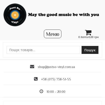
0 items-
0,00
грн
Пошук
Ш
у
к
shop@justso-vinyl.com.ua
а
т
и
+38 (073) 738-51-55
:
10:00 - 20:00