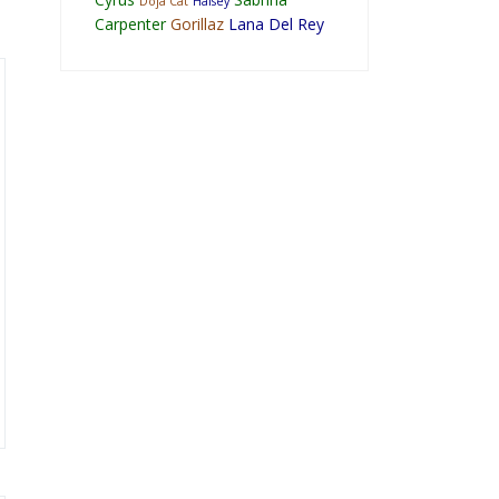
Doja Cat
Halsey
Carpenter
Gorillaz
Lana Del Rey