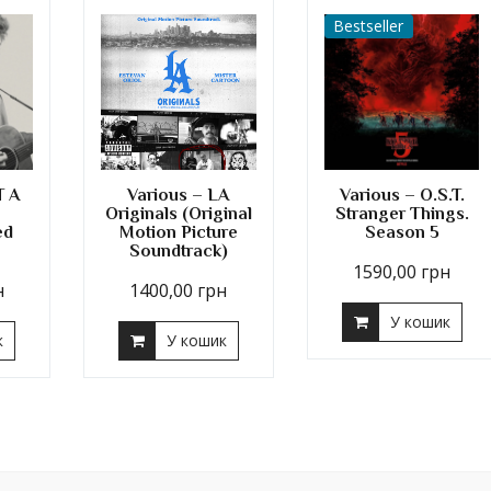
Bestseller
T A
Various – LA
Various – O.S.T.
Originals (Original
Stranger Things.
ed
Motion Picture
Season 5
Soundtrack)
1590,00
грн
н
1400,00
грн
У кошик
к
У кошик