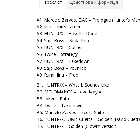
Трекліст
Додаткова інформація
A1. Marcelo Zarvos, EJAE – Prologue (Hunter’s Man
A2. Jinu – Jinu’s Lament
A3. HUNTR/X – How It’s Done
A4. Saja Boys – Soda Pop
A5. HUNTR/X – Golden
A6. Twice – Strategy
A7. HUNTR/X – Takedown
A8. Saja Boys – Your Idol
A9. Rumi, Jinu – Free
B1. HUNTR/X – What It Sounds Like
B2. MELOMANCE – Love Maybe
B3. Joker – Path
B4. Twice – Takedown
B5. Marcelo Zarvos – Score Suite
B6. HUNTR/X, David Guetta – Golden (David Guett
B7. HUNTR/X – Golden (Glowin’ Version)