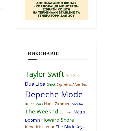
ВИКОНАВЦІ
Taylor Swift
Daft Punk
Dua Lipa
Ghost
Cigarettes After Sex
Depeche Mode
Hans Zimmer
Bruno Mars
Placebo
The Weeknd
Metro
Bon Iver
Howard Shore
Boomin
Kendrick Lamar
The Black Keys