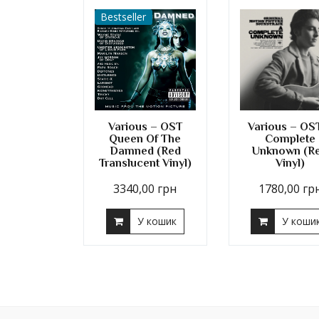
Bestseller
Various – OST
Various – OS
Queen Of The
Complete
Damned (Red
Unknown (R
Translucent Vinyl)
Vinyl)
3340,00
грн
1780,00
гр
У кошик
У коши