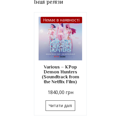
Інші релізи
Немає в наявності
Various – KPop
Demon Hunters
(Soundtrack from
the Netflix Film)
1840,00
грн
Читати далі