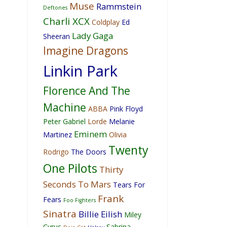
Muse
Rammstein
Deftones
Charli XCX
Coldplay
Ed
Lady Gaga
Sheeran
Imagine Dragons
Linkin Park
Florence And The
Machine
ABBA
Pink Floyd
Peter Gabriel
Lorde
Melanie
Eminem
Martinez
Olivia
Twenty
Rodrigo
The Doors
One Pilots
Thirty
Seconds To Mars
Tears For
Frank
Fears
Foo Fighters
Sinatra
Billie Eilish
Miley
Cyrus
Sabrina