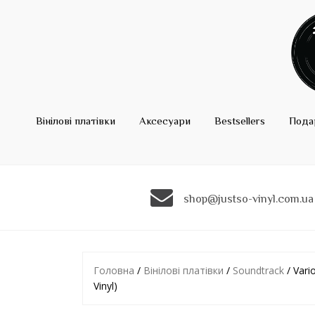
Вінілові платівки
Аксесуари
Bestsellers
Пода
shop@justso-vinyl.com.ua
Головна
/
Вінілові платівки
/
Soundtrack
/ Vari
Vinyl)