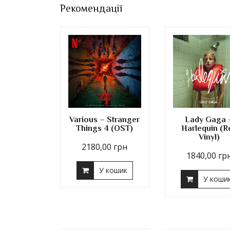
Рекомендації
Various – Stranger
Lady Gaga 
Things 4 (OST)
Harlequin (R
Vinyl)
2180,00
грн
1840,00
гр
У кошик
У коши