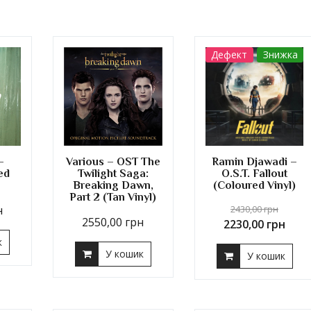
Дефект
Знижка
–
Various – OST The
Ramin Djawadi –
ed
Twilight Saga:
O.S.T. Fallout
Breaking Dawn,
(Coloured Vinyl)
Part 2 (Tan Vinyl)
н
2430,00
грн
2550,00
грн
2230,00
грн
к
У кошик
У кошик