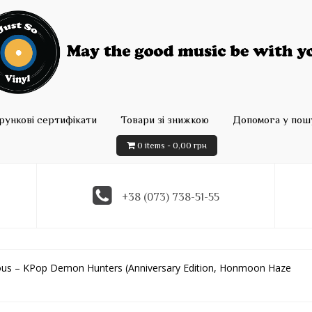
рункові сертифікати
Товари зі знижкою
Допомога у пошу
0 items -
0,00
грн
+38 (073) 738-51-55
ous – KPop Demon Hunters (Anniversary Edition, Honmoon Haze