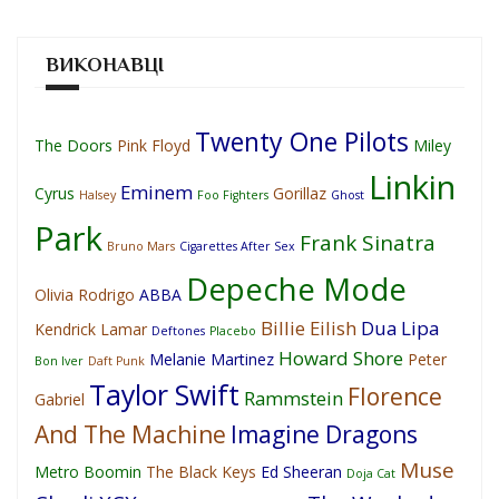
ВИКОНАВЦІ
Twenty One Pilots
The Doors
Pink Floyd
Miley
Linkin
Eminem
Cyrus
Gorillaz
Halsey
Foo Fighters
Ghost
Park
Frank Sinatra
Bruno Mars
Cigarettes After Sex
Depeche Mode
Olivia Rodrigo
ABBA
Billie Eilish
Dua Lipa
Kendrick Lamar
Deftones
Placebo
Howard Shore
Melanie Martinez
Peter
Bon Iver
Daft Punk
Taylor Swift
Florence
Rammstein
Gabriel
And The Machine
Imagine Dragons
Muse
Metro Boomin
The Black Keys
Ed Sheeran
Doja Cat