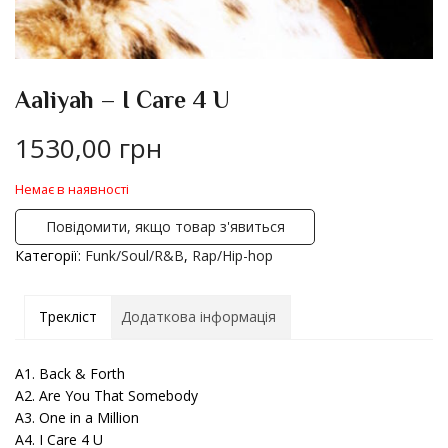
Aaliyah – I Care 4 U
1530,00
грн
Немає в наявності
Повідомити, якщо товар з'явиться
Категорії:
Funk/Soul/R&B
,
Rap/Hip-hop
Трекліст
Додаткова інформація
A1. Back & Forth
A2. Are You That Somebody
A3. One in a Million
A4. I Care 4 U