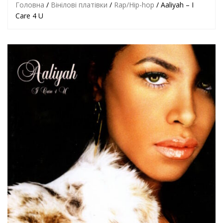
Головна
/
Вінілові платівки
/
Rap/Hip-hop
/ Aaliyah – I
Care 4 U