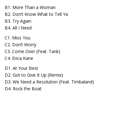
B1. More Than a Woman
B2. Don’t Know What to Tell Ya
B3. Try Again
B4. All I Need
C1. Miss You
C2. Don’t Worry
C3. Come Over (Feat. Tank)
C4. Erica Kane
D1. At Your Best
D2. Got to Give It Up (Remix)
D3. We Need a Resolution (Feat. Timbaland)
D4. Rock the Boat