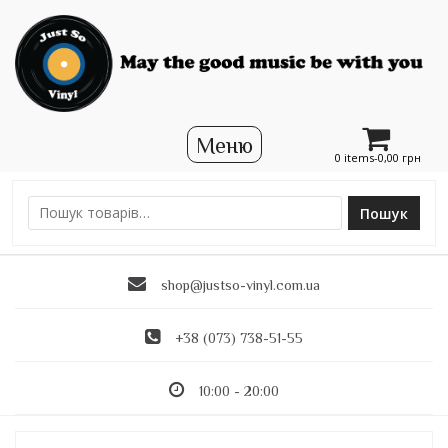
0 items-
0,00
грн
Пошук
Ш
у
к
shop@justso-vinyl.com.ua
а
т
и
+38 (073) 738-51-55
:
10:00 - 20:00