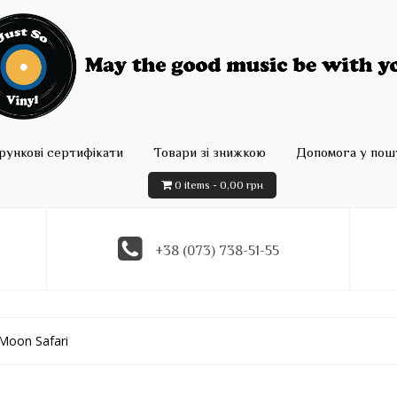
рункові сертифікати
Товари зі знижкою
Допомога у пошу
0 items -
0,00
грн
+38 (073) 738-51-55
 Moon Safari