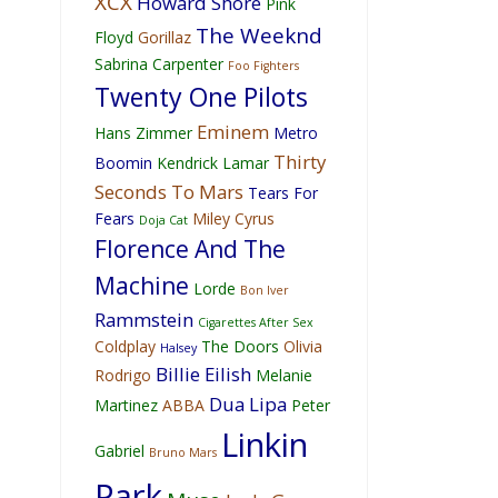
XCX
Howard Shore
Pink
The Weeknd
Floyd
Gorillaz
Sabrina Carpenter
Foo Fighters
Twenty One Pilots
Eminem
Hans Zimmer
Metro
Thirty
Boomin
Kendrick Lamar
Seconds To Mars
Tears For
Fears
Miley Cyrus
Doja Cat
Florence And The
Machine
Lorde
Bon Iver
Rammstein
Cigarettes After Sex
Coldplay
The Doors
Olivia
Halsey
Billie Eilish
Rodrigo
Melanie
Dua Lipa
Martinez
ABBA
Peter
Linkin
Gabriel
Bruno Mars
Park