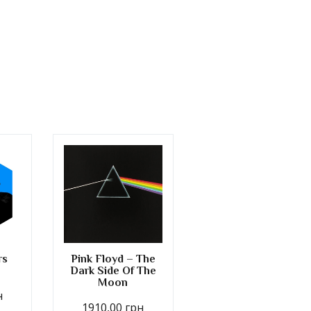
rs
Pink Floyd – The
Dark Side Of The
Moon
н
1910,00
грн