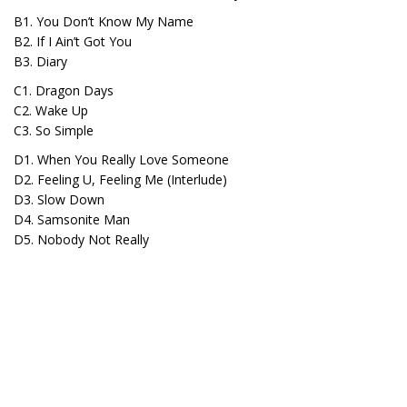
B1. You Don’t Know My Name
B2. If I Ain’t Got You
B3. Diary
C1. Dragon Days
C2. Wake Up
C3. So Simple
D1. When You Really Love Someone
D2. Feeling U, Feeling Me (Interlude)
D3. Slow Down
D4. Samsonite Man
D5. Nobody Not Really