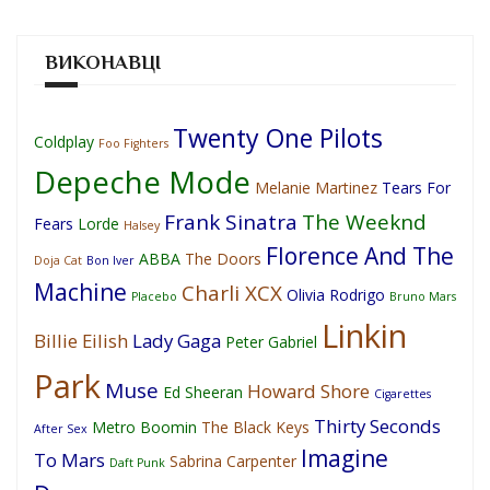
ВИКОНАВЦІ
Twenty One Pilots
Coldplay
Foo Fighters
Depeche Mode
Melanie Martinez
Tears For
Frank Sinatra
The Weeknd
Fears
Lorde
Halsey
Florence And The
ABBA
The Doors
Doja Cat
Bon Iver
Machine
Charli XCX
Olivia Rodrigo
Placebo
Bruno Mars
Linkin
Billie Eilish
Lady Gaga
Peter Gabriel
Park
Muse
Howard Shore
Ed Sheeran
Cigarettes
Thirty Seconds
Metro Boomin
The Black Keys
After Sex
Imagine
To Mars
Sabrina Carpenter
Daft Punk