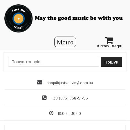
0 items-
0,00
грн
Пошук
Ш
у
к
shop@justso-vinyl.com.ua
а
т
и
+38 (073) 738-51-55
:
10:00 - 20:00