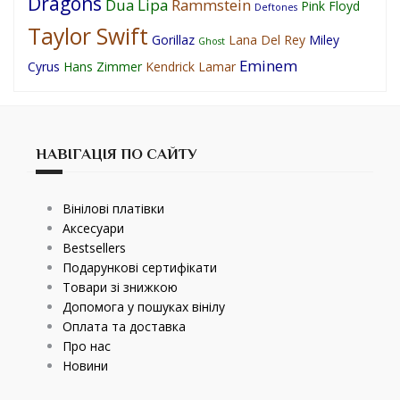
Dragons
Dua Lipa
Rammstein
Pink Floyd
Deftones
Taylor Swift
Gorillaz
Lana Del Rey
Miley
Ghost
Eminem
Cyrus
Hans Zimmer
Kendrick Lamar
НАВІГАЦІЯ ПО САЙТУ
Вінілові платівки
Аксесуари
Bestsellers
Подарункові сертифікати
Товари зі знижкою
Допомога у пошуках вінілу
Оплата та доставка
Про нас
Новини