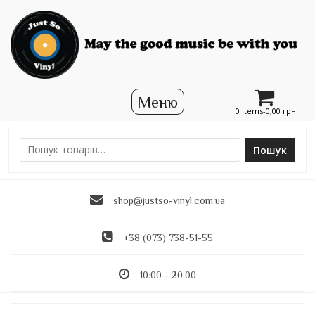
0 items-
0,00
грн
Пошук
Ш
у
к
shop@justso-vinyl.com.ua
а
т
и
+38 (073) 738-51-55
:
10:00 - 20:00