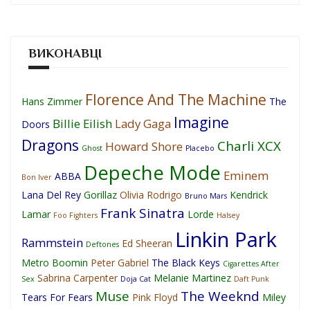
ВИКОНАВЦІ
Florence And The Machine
Hans Zimmer
The
Imagine
Billie Eilish
Lady Gaga
Doors
Dragons
Charli XCX
Howard Shore
Ghost
Placebo
Depeche Mode
Eminem
ABBA
Bon Iver
Lana Del Rey
Gorillaz
Olivia Rodrigo
Kendrick
Bruno Mars
Frank Sinatra
Lamar
Lorde
Foo Fighters
Halsey
Linkin Park
Rammstein
Ed Sheeran
Deftones
Metro Boomin
Peter Gabriel
The Black Keys
Cigarettes After
Sabrina Carpenter
Melanie Martinez
Sex
Doja Cat
Daft Punk
Muse
The Weeknd
Tears For Fears
Pink Floyd
Miley