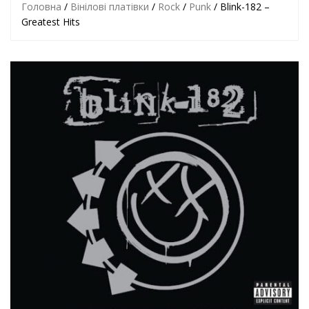
Головна
/
Вінілові платівки
/
Rock
/
Punk
/ Blink-182 –
Greatest Hits