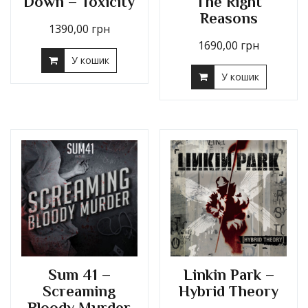
Down – Toxicity
The Right
Reasons
1390,00
грн
1690,00
грн
У кошик
У кошик
Sum 41 –
Linkin Park –
Screaming
Hybrid Theory
Bloody Murder