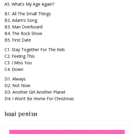
A5. What’s My Age Again?
B1. All The Small Things
B2. Adam’s Song
B3. Man Overboard
B4. The Rock Show
B5. First Date
C1. Stay Together For The Kids
C2. Feeling This
C3. I Miss You
C4. Down
D1. Always
D2. Not Now
D3. Another Girl Another Planet
D4. I Won’t Be Home For Christmas
Інші релізи