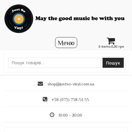
0 items-
0,00
грн
Пошук
Ш
у
к
shop@justso-vinyl.com.ua
а
т
и
+38 (073) 738-51-55
:
10:00 - 20:00