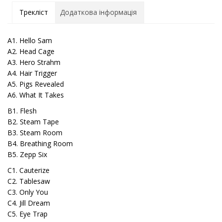
Трекліст
Додаткова інформація
A1. Hello Sam
A2. Head Cage
A3. Hero Strahm
A4. Hair Trigger
A5. Pigs Revealed
A6. What It Takes
B1. Flesh
B2. Steam Tape
B3. Steam Room
B4. Breathing Room
B5. Zepp Six
C1. Cauterize
C2. Tablesaw
C3. Only You
C4. Jill Dream
C5. Eye Trap