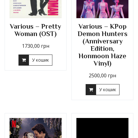
Various – Pretty
Various – KPop
Woman (OST)
Demon Hunters
(Anniversary
1730,00
грн
Edition,
Honmoon Haze
У кошик
Vinyl)
2500,00
грн
У кошик