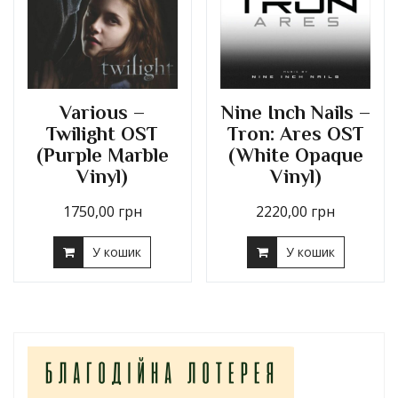
Various –
Nine Inch Nails –
Twilight OST
Tron: Ares OST
(Purple Marble
(White Opaque
Vinyl)
Vinyl)
1750,00
грн
2220,00
грн
У кошик
У кошик