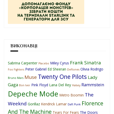
ВИКОНАВЦІ
Frank Sinatra
Sabrina Carpenter
Miley Cyrus
Placebo
Peter Gabriel
Ed Sheeran
Olivia Rodrigo
Foo Fighters
Deftones
Twenty One Pilots
Muse
Lady
Bruno Mars
Gaga
Rammstein
Pink Floyd
Lana Del Rey
Bon Iver
Halsey
Depeche Mode
The
Metro Boomin
Florence
Weeknd
Gorillaz
Kendrick Lamar
Daft Punk
And The Machine
Tears For Fears
The Doors