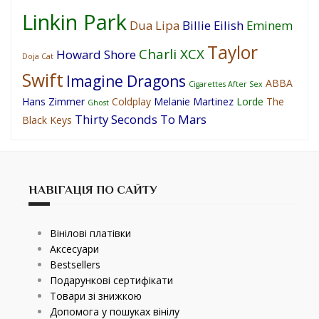
Linkin Park
Dua Lipa
Billie Eilish
Eminem
Taylor
Charli XCX
Howard Shore
Doja Cat
Swift
Imagine Dragons
ABBA
Cigarettes After Sex
Hans Zimmer
Coldplay
Melanie Martinez
Lorde
The
Ghost
Thirty Seconds To Mars
Black Keys
НАВІГАЦІЯ ПО САЙТУ
Вінілові платівки
Аксесуари
Bestsellers
Подарункові сертифікати
Товари зі знижкою
Допомога у пошуках вінілу