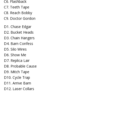
C6. Flashback
C7. Teeth Tape
C8. Reach Bobby
C9. Doctor Gordon
D1. Chase Edgar
D2. Bucket Heads
D3. Chain Hangers
D4. Barn Confess
D5. Silo Wires
D6. Show Me
D7. Replica Lair
D8. Probable Cause
D9. Mitch Tape
D10. Cycle Trap
D11. Arrive Barn
D12. Laser Collars