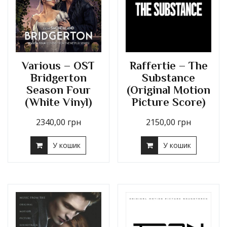
Various – OST
Raffertie – The
Bridgerton
Substance
Season Four
(Original Motion
(White Vinyl)
Picture Score)
2340,00
грн
2150,00
грн
У кошик
У кошик