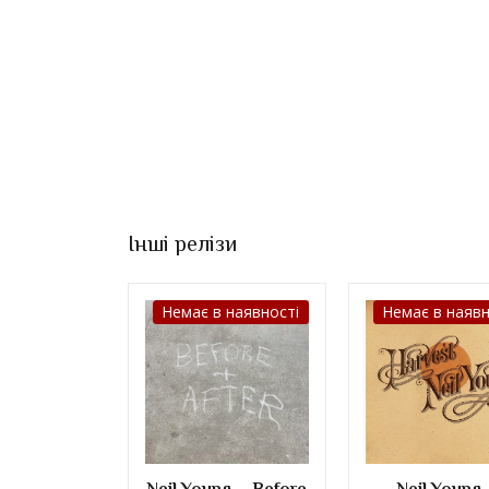
Інші релізи
Немає в наявності
Немає в наявн
Neil Young – Before
Neil Young