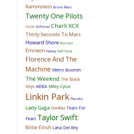
Rammstein
Bruno Mars
Twenty One Pilots
Charli XCX
Ghost
Deftones
Thirty Seconds To Mars
Howard Shore
Bon Iver
Eminem
Halsey
Daft Punk
Florence And The
Machine
Metro Boomin
The Weeknd
The Black
Keys
ABBA
Miley Cyrus
Linkin Park
Placebo
Lady Gaga
Gorillaz
Tears For
Taylor Swift
Fears
Billie Eilish
Lana Del Rey