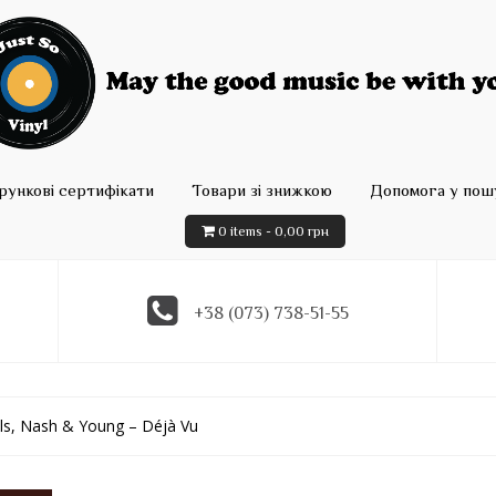
рункові сертифікати
Товари зі знижкою
Допомога у пошу
0 items -
0,00
грн
+38 (073) 738-51-55
ills, Nash & Young – Déjà Vu