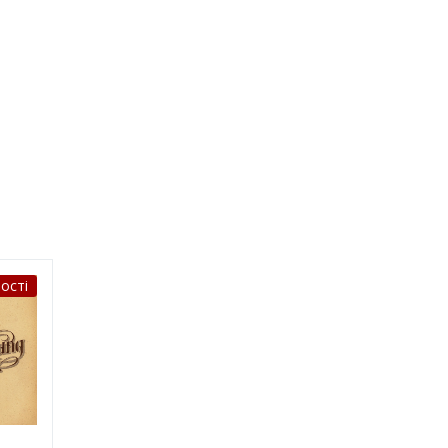
ості
 –