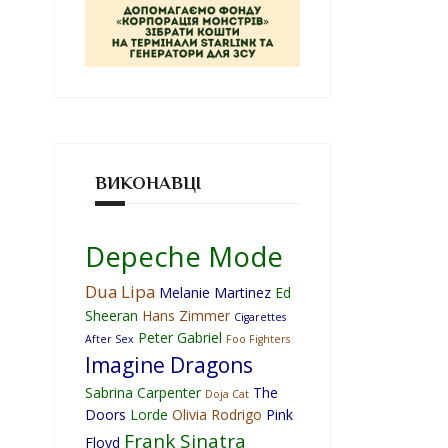
ВИКОНАВЦІ
Depeche Mode
Dua Lipa
Melanie Martinez
Ed
Sheeran
Hans Zimmer
Cigarettes
Peter Gabriel
After Sex
Foo Fighters
Imagine Dragons
Sabrina Carpenter
The
Doja Cat
Doors
Lorde
Olivia Rodrigo
Pink
Frank Sinatra
Floyd