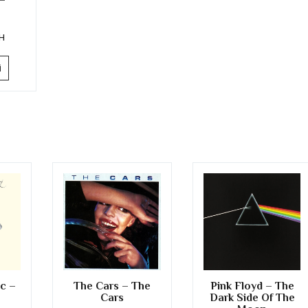
н
і
c –
The Cars – The
Pink Floyd – The
Cars
Dark Side Of The