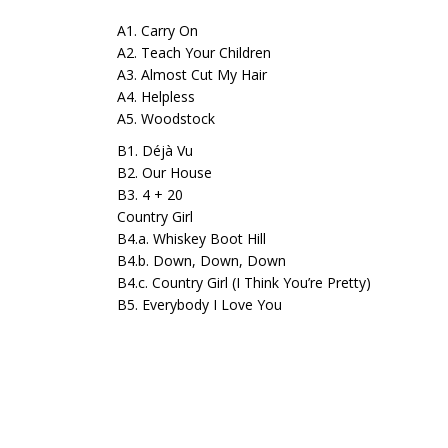
A1. Carry On
A2. Teach Your Children
A3. Almost Cut My Hair
A4. Helpless
A5. Woodstock
B1. Déjà Vu
B2. Our House
B3. 4 + 20
Country Girl
B4.a. Whiskey Boot Hill
B4.b. Down, Down, Down
B4.c. Country Girl (I Think You’re Pretty)
B5. Everybody I Love You