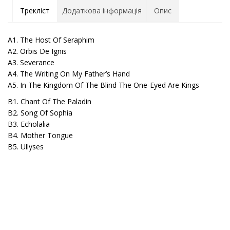
Трекліст
Додаткова інформація
Опис
A1. The Host Of Seraphim
A2. Orbis De Ignis
A3. Severance
A4. The Writing On My Father’s Hand
A5. In The Kingdom Of The Blind The One-Eyed Are Kings
B1. Chant Of The Paladin
B2. Song Of Sophia
B3. Echolalia
B4. Mother Tongue
B5. Ullyses