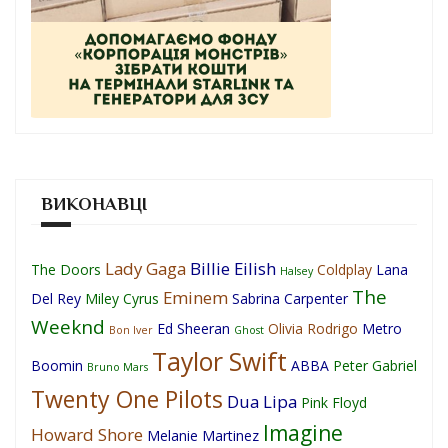
ВИКОНАВЦІ
Lady Gaga
Billie Eilish
The Doors
Coldplay
Lana
Halsey
The
Eminem
Del Rey
Miley Cyrus
Sabrina Carpenter
Weeknd
Ed Sheeran
Olivia Rodrigo
Metro
Bon Iver
Ghost
Taylor Swift
Boomin
ABBA
Peter Gabriel
Bruno Mars
Twenty One Pilots
Dua Lipa
Pink Floyd
Imagine
Howard Shore
Melanie Martinez