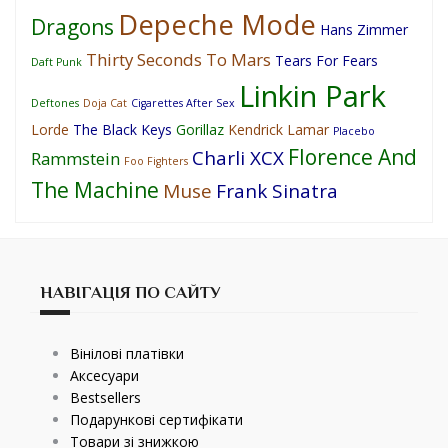
Depeche Mode
Dragons
Hans Zimmer
Thirty Seconds To Mars
Tears For Fears
Daft Punk
Linkin Park
Deftones
Doja Cat
Cigarettes After Sex
Lorde
The Black Keys
Gorillaz
Kendrick Lamar
Placebo
Florence And
Charli XCX
Rammstein
Foo Fighters
The Machine
Muse
Frank Sinatra
НАВІГАЦІЯ ПО САЙТУ
Вінілові платівки
Аксесуари
Bestsellers
Подарункові сертифікати
Товари зі знижкою