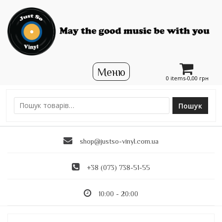
0 items-
0,00
грн
Пошук
Ш
у
к
shop@justso-vinyl.com.ua
а
т
и
+38 (073) 738-51-55
:
10:00 - 20:00