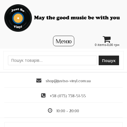
0 items-
0,00
грн
Пошук
Ш
у
к
shop@justso-vinyl.com.ua
а
т
и
+38 (073) 738-51-55
:
10:00 - 20:00