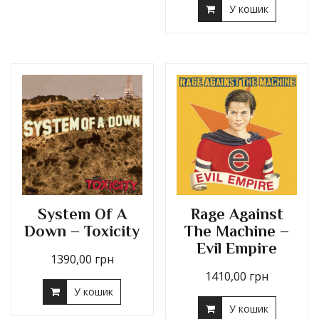
У кошик
System Of A
Rage Against
Down – Toxicity
The Machine –
Evil Empire
1390,00
грн
1410,00
грн
У кошик
У кошик