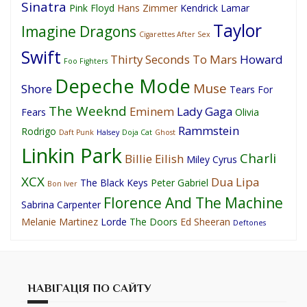
Sinatra
Pink Floyd
Hans Zimmer
Kendrick Lamar
Taylor
Imagine Dragons
Cigarettes After Sex
Swift
Thirty Seconds To Mars
Howard
Foo Fighters
Depeche Mode
Muse
Shore
Tears For
The Weeknd
Eminem
Lady Gaga
Fears
Olivia
Rammstein
Rodrigo
Daft Punk
Halsey
Doja Cat
Ghost
Linkin Park
Charli
Billie Eilish
Miley Cyrus
XCX
Dua Lipa
The Black Keys
Peter Gabriel
Bon Iver
Florence And The Machine
Sabrina Carpenter
Melanie Martinez
Lorde
The Doors
Ed Sheeran
Deftones
НАВІГАЦІЯ ПО САЙТУ